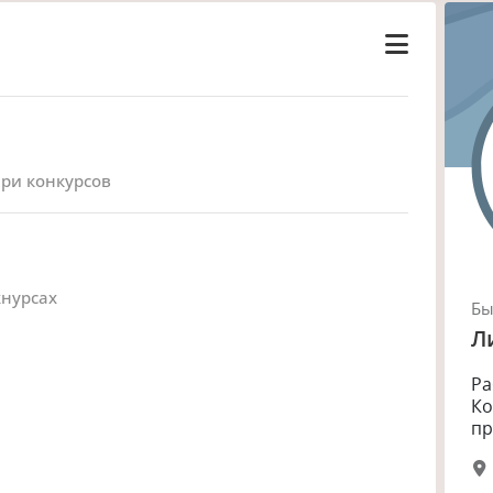
юри конкурсов
кнурсах
Б
Л
Ра
Ко
пр