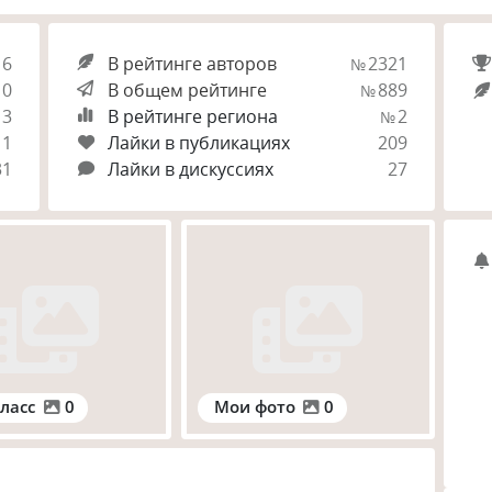
16
В рейтинге авторов
2321
№
0
В общем рейтинге
889
№
13
В рейтинге региона
2
№
1
Лайки в публикациях
209
31
Лайки в дискуссиях
27
ласс
0
Мои фото
0