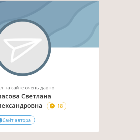
ыл
на сайте
очень давно
ласова Светлана
лександровна
18
Сайт автора