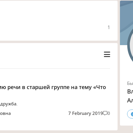
1
Б
ию речи в старшей группе на тему «Что
В
А
 дружба.
ровна
7 February 2019
0