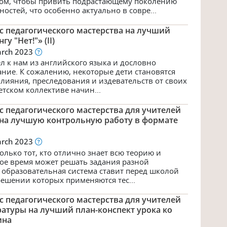
зом, чтобы привить подрастающему поколению
остей, что особенно актуально в совре...
с педагогического мастерства на лучший
у "Нет!"» (II)
arch 2023
л к нам из английского языка и дословно
ание. К сожалению, некоторые дети становятся
лияния, преследования и издевательств от своих
етском коллективе начин...
с педагогического мастерства для учителей
на лучшую контрольную работу в формате
arch 2023
олько тот, кто отлично знает всю теорию и
кое время может решать задания разной
 образовательная система ставит перед школой
решении которых применяются тес...
с педагогического мастерства для учителей
ратуры на лучший план-конспект урока ко
ина