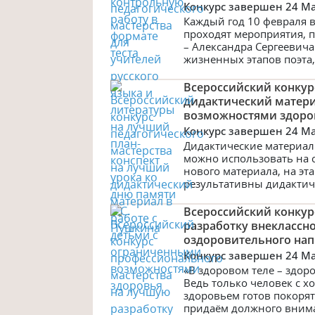
Конкурс завершен 24 M
Каждый год 10 февраля 
проходят мероприятия, 
– Александра Сергеевич
жизненных этапов поэта,
Всероссийский конкур
дидактический матери
возможностями здоро
Конкурс завершен 24 M
Дидактические материал
можно использовать на с
нового материала, на эт
результативны дидактиче
Всероссийский конкур
разработку внеклассн
оздоровительного на
Конкурс завершен 24 M
«В здоровом теле – здор
Ведь только человек с 
здоровьем готов покоря
придаём должного внима