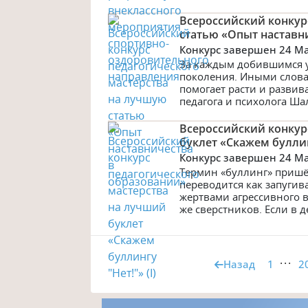
Всероссийский конкур
статью «Опыт наставн
Конкурс завершен 24 M
За каждым добившимся у
поколения. Иными словам
помогает расти и развив
педагога и психолога Ша
Всероссийский конкур
буклет «Скажем буллинг
Конкурс завершен 24 M
Термин «буллинг» пришё
переводится как запугив
жертвами агрессивного в
же сверстников. Если в д
...
Назад
1
2