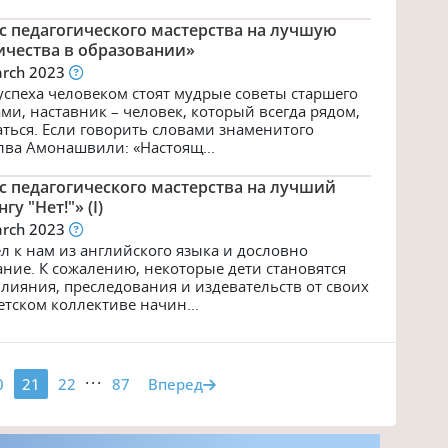
с педагогического мастерства на лучшую
ичества в образовании»
arch 2023
спеха человеком стоят мудрые советы старшего
и, наставник – человек, который всегда рядом,
аться. Если говорить словами знаменитого
лва Амонашвили: «Настоящ...
с педагогического мастерства на лучший
у "Нет!"» (I)
arch 2023
л к нам из английского языка и дословно
ание. К сожалению, некоторые дети становятся
лияния, преследования и издевательств от своих
етском коллективе начин...
...
0
21
22
87
Вперед