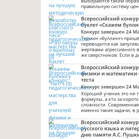
выбираются таким обра
правильную систему ценн
Всероссийский конкур
буклет «Скажем буллинг
Конкурс завершен 24 M
Термин «буллинг» пришё
переводится как запугив
жертвами агрессивного в
же сверстников. Если в д
Всероссийский конкур
физики и математики 
теста
Конкурс завершен 24 M
Хороший ученик это не т
формулы, а кто за корот
сложности. Современная
именно такие задачи, в 
Всероссийский конкур
русского языка и лите
дню памяти А.С. Пушк