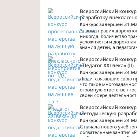
Всероссийский конкур
разработку внеклассн
Конкурс завершен 31 M
Знание правил дорожног
никогда. Количество тра
усложняется и дорожная
знания детей, а педагог
Всероссийский конкурс
«Педагог XXI века» (II)
Конкурс завершен 24 M
Люди, связавшие свою п
что такое многозадачнос
огромную ответственно
своей сфере деятельности
Всероссийский конкур
методическую разработ
Конкурс завершен 24 M
С начала нового учебног
обязательные занятия «Р