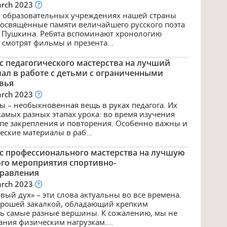
arch 2023
в образовательных учреждениях нашей страны
посвящённые памяти величайшего русского поэта
а Пушкина. Ребята вспоминают хронологию
 смотрят фильмы и презента...
с педагогического мастерства на лучший
ал в работе с детьми с ограниченными
вья
arch 2023
ы – необыкновенная вещь в руках педагога. Их
амых разных этапах урока: во время изучения
апе закрепления и повторения. Особенно важны и
ские материалы в раб...
с профессионального мастерства на лучшую
ого мероприятия спортивно-
правления
arch 2023
овый дух» – эти слова актуальны во все времена.
хорошей закалкой, обладающий крепким
ть самые разные вершины. К сожалению, мы не
ния физическим нагрузкам....