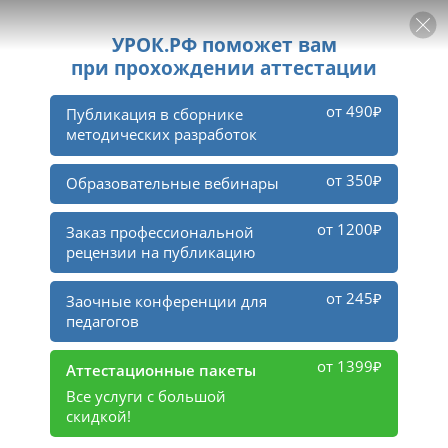
РЕКЛАМА
УРОК
Войти
2
тыс.
участников