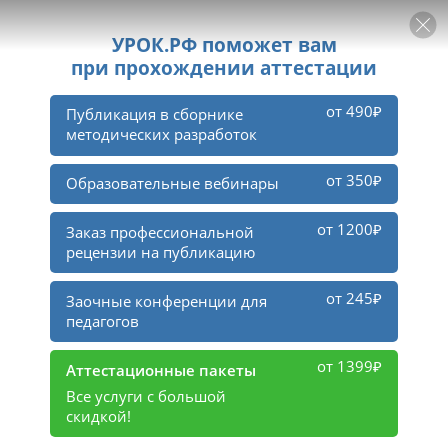
РЕКЛАМА
УРОК
Войти
1
тыс.
участников