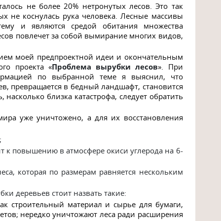
алось не более 20% нетронутых лесов. Это так
ых не коснулась рука человека. Лесные массивы
тему и являются средой обитания множества
есов повлечет за собой вымирание многих видов,
ием моей предпроектной идеи и окончательным
го проекта «
Проблема вырубки лесов
». При
ормацией по выбранной теме я выяснил, что
ев, превращается в бедный ландшафт, становится
 насколько близка катастрофа, следует обратить
мира
уже уничтожено, а для их восстановления
;
т к повышению в атмосфере окиси углерода на 6-
еса, которая по размерам равняется нескольким
ки деревьев стоит назвать такие:
ак строительный материал и сырье для бумаги,
етов; нередко уничтожают леса ради расширения