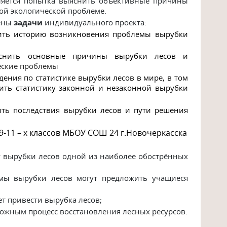
ляется попытка выяснить объективные причины
ой экологической проблеме.
лены
задачи
индивидуального проекта:
ить историю возникновения проблемы вырубки
яснить основные причины вырубки лесов и
еские проблемы
дения по
статистике вырубки лесов в мире, в том
нить статистику законной и незаконной вырубки
ть последствия вырубки лесов и пути решения
9-11 – х классов МБОУ СОШ 24 г.Новочеркасска
 вырубки лесов одной из наиболее обострённых
мы вырубки лесов могут предложить учащиеся
т привести вырубка лесов;
можным процесс восстановления лесных ресурсов.