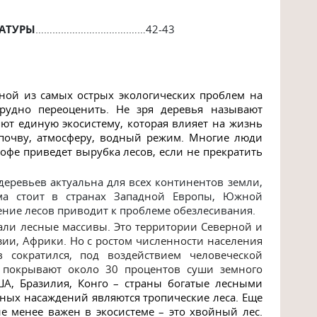
РАТУРЫ
…………………..……….……42-43
дной из самых острых
экологических проблем на
удно переоценить. Не зря деревья
называют
яют единую экосистему, которая влияет на жизнь
 почву, атмосферу, водный режим. Многие люди
рофе приведет вырубка лесов, если не прекратить
еревьев актуальна для всех континентов земли,
ма стоит в странах Западной Европы, Южной
ние лесов приводит к проблеме обезлесивания.
али лесные массивы. Это территории Северной и
ии, Африки. Но с ростом численности населения
в сократился, под воздействием человеческой
а покрывают около 30 процентов суши земного
ША, Бразилия, Конго – страны богатые лесными
ных насаждений являются тропические леса. Еще
е менее важен в экосистеме – это хвойный лес.