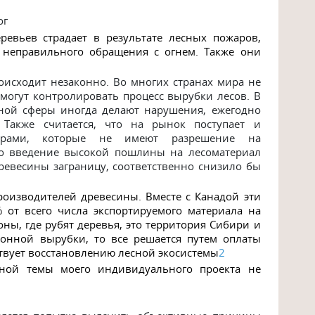
ог
еревьев страдает в результате
лесных пожаров
,
а неправильного обращения с огнем. Также они
оисходит незаконно. Во многих странах мира не
 могут контролировать процесс вырубки лесов. В
ной сферы иногда делают нарушения, ежегодно
Также считается, что на рынок поступает и
ньерами, которые не имеют разрешение на
что введение высокой пошлины на лесоматериал
ревесины заграницу, соответственно снизило бы
роизводителей древесины. Вместе с Канадой эти
 от всего числа экспортируемого материала на
ы, где рубят деревья, это территория Сибири и
аконной вырубки, то все решается путем оплаты
ствует восстановлению лесной экосистемы
2
ой темы моего индивидуального проекта не