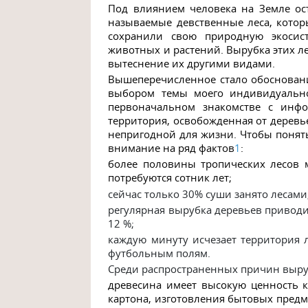
Под влиянием человека на Земле ост
называемые девственные леса, котор
сохранили свою природную экосис
животных и растений. Вырубка этих л
вытеснение их другими видами.
Вышеперечисленное стало обоснован
выбором темы моего индивидуально
первоначальном знакомстве с инф
территория, освобожденная от деревь
непригодной для жизни. Чтобы понять,
внимание на ряд фактов
1
:
более половины
тропических лесов 
потребуются сотник лет;
сейчас только 30% суши занято лесами
регулярная вырубка деревьев приводи
12 %;
каждую минуту исчезает территория л
футбольным полям.
Среди распространенных причин выруб
древесина имеет высокую ценность к
картона, изготовления бытовых предм