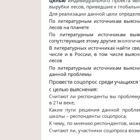
Целью
индивидуального проекта яв
вырубки лесов, приведшие к глобальн
Для реализации данной цели опреде
По литературным источникам выясн
лесов на планете.
По литературным источникам вы
сопутствующие этому другие э
кологич
В
литературных источниках найти све
числе и в России, в том числе выяс
лесов
По литературным источникам выясни
данной проблемы
Провести соцопрос среди учащихся 
с целью выяснения:
Считают ли респонденты вы проблему
в 21м веке;
Какие пути решения данной пробле
школы – респонденты соцопроса;
К чему, по мнению респондентов, може
Считают ли, участники соцопроса воз