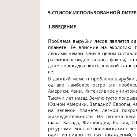
5.СПИСОК ИСПОЛЬЗОВАННОЙ ЛИТЕ
1.ВВЕДЕНИЕ
Проблема вырубки лесов является о
планете
. Ее влияние на
экологию
тр
легкими Земли
. Они в целом составл
различных видов
флоры
,
фауны
, на
даже не догадываются, к какой катаст
ее.
В данный момент проблема вырубки д
однако наиболее остро эта пробле
Америки, Азии. Интенсивное уничтоже
Тысячи лет назад Землю густо покрыв
Южной Америки, Западной Европы, Аз
на зеленой планете, лесной покро
жизнедеятельности. На сегодня лес
шара. Канада, Финляндия, Россия, С
ресурсами. Больше половины всех лес
один из видов лесных насаждений, н