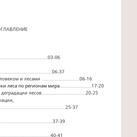
ГЛАВЛЕНИЕ
……………………...…..03-06
…………………………...…..06-37
еловеком и лесами …………..……………..06-16
бки леса по регионам мира
…………….….…...17-20
и деградации лесов ……………………………..20-25
уации,
……………………………………………….……..25-37
……………………………….…..37-39
………………………….……..40-41