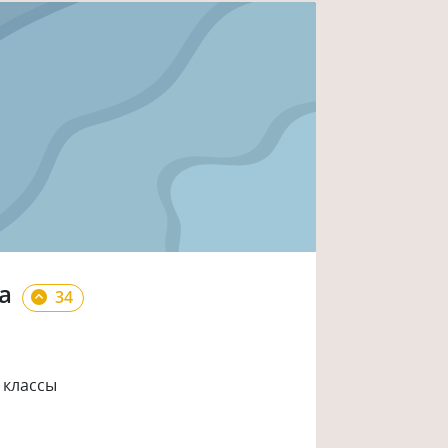
а
34
 классы