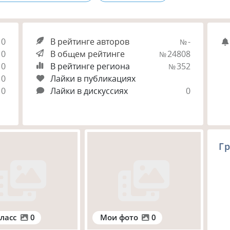
0
В рейтинге авторов
-
№
0
В общем рейтинге
24808
№
0
В рейтинге региона
352
№
0
Лайки в публикациях
0
Лайки в дискуссиях
0
Гр
ласс
0
Мои фото
0