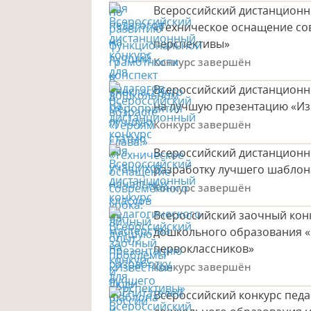
Всероссийский дистанционны
«Техническое оснащение со
перспективы»
Конкурс завершён
Всероссийский дистанционн
на лучшую презентацию «Из
Конкурс завершён
Всероссийский дистанционны
разработку лучшего шаблон
Конкурс завершён
Всероссийский заочный конк
дошкольного образования «
первоклассников»
Конкурс завершён
Всероссийский конкурс педа