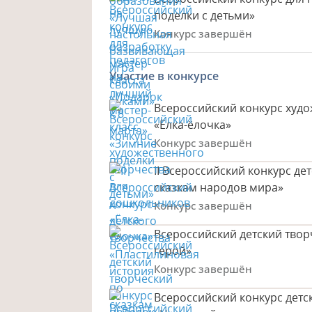
поделки с детьми»
Конкурс завершён
Участие в конкурсе
Всероссийский конкурс худ
«Ёлка-ёлочка»
Конкурс завершён
II Всероссийский конкурс де
сказкам народов мира»
Конкурс завершён
Всероссийский детский тво
герой»
Конкурс завершён
Всероссийский конкурс дет