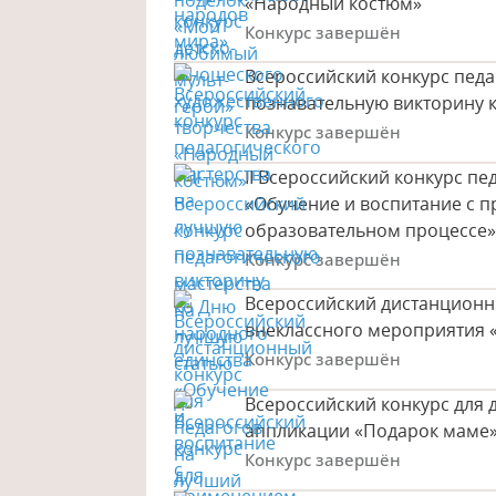
«Народный костюм»
Конкурс завершён
Всероссийский конкурс педа
познавательную викторину 
Конкурс завершён
II Всероссийский конкурс п
«Обучение и воспитание с 
образовательном процессе
Конкурс завершён
Всероссийский дистанционн
внеклассного мероприятия «
Конкурс завершён
Всероссийский конкурс для 
аппликации «Подарок маме
Конкурс завершён