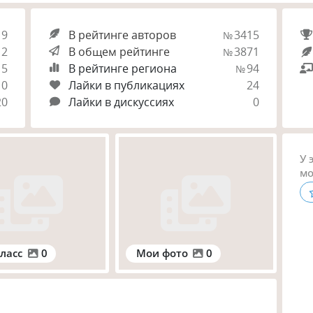
9
В рейтинге авторов
3415
№
2
В общем рейтинге
3871
№
15
В рейтинге региона
94
№
0
Лайки в публикациях
24
20
Лайки в дискуссиях
0
У 
мо
ласс
0
Мои фото
0