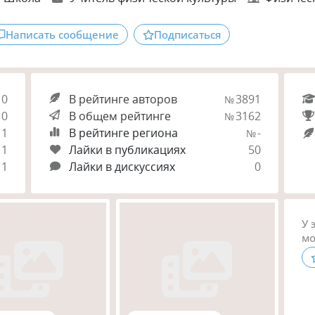
Написать сообщение
Подписаться
10
В рейтинге авторов
3891
№
0
В общем рейтинге
3162
№
11
В рейтинге региона
-
№
1
Лайки в публикациях
50
11
Лайки в дискуссиях
0
У 
мо