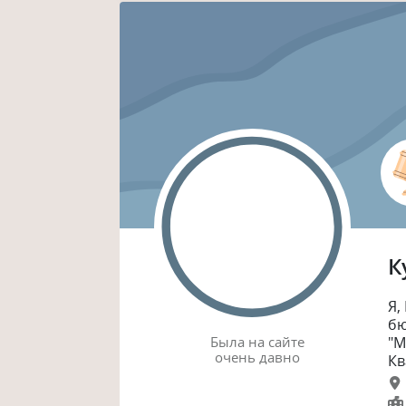
К
Я,
бю
Была
на сайте
"М
очень давно
Кв