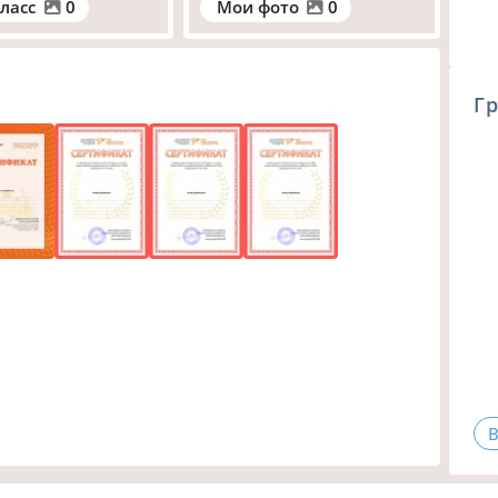
ласс
0
Мои фото
0
Гр
В