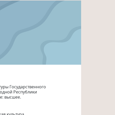
туры Государственного
одной Республики
е: высшее.
ая культура