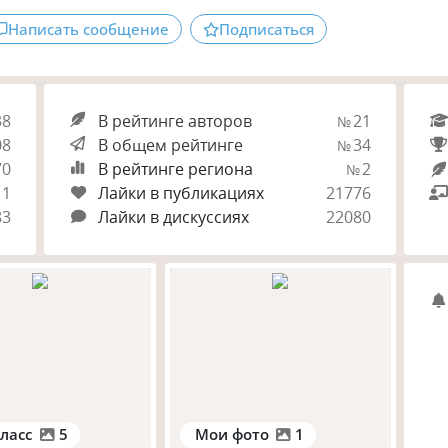
Написать сообщение
Подписаться
38
В рейтинге авторов
21
№
08
В общем рейтинге
34
№
70
В рейтинге региона
2
№
11
Лайки в публикациях
21776
83
Лайки в дискуссиях
22080
ласс
5
Мои фото
1