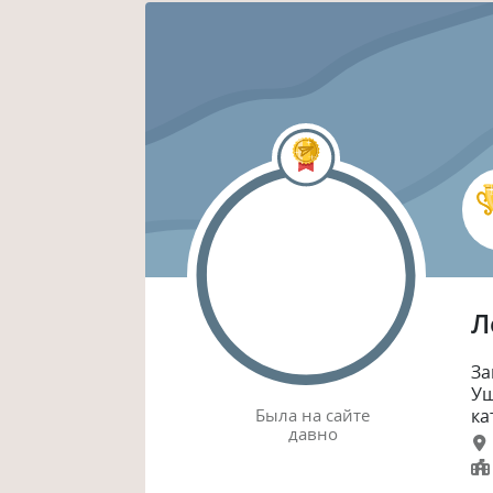
Л
За
Уш
Была
на сайте
ка
давно