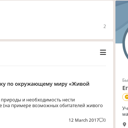
2
Б
року по окружающему миру «Живой
Е
ь природы и необходимость нести
ие (на примере возможных обитателей живого
Уч
ма
12 March 2017
0