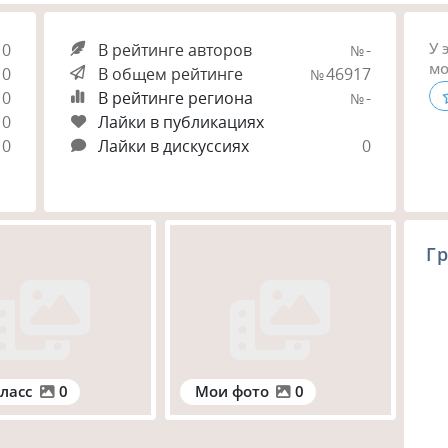
У 
0
В рейтинге авторов
-
№
мо
0
В общем рейтинге
46917
№
0
В рейтинге региона
-
№
0
Лайки в публикациях
0
Лайки в дискуссиях
0
Гр
ласс
0
Мои фото
0