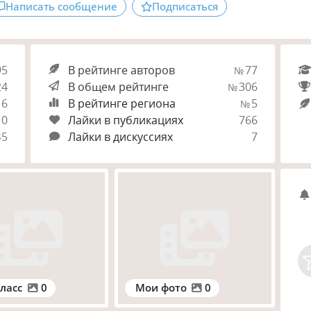
Написать сообщение
Подписаться
95
В рейтинге авторов
77
№
24
В общем рейтинге
306
№
6
В рейтинге региона
5
№
0
Лайки в публикациях
766
45
Лайки в дискуссиях
7
ласс
0
Мои фото
0