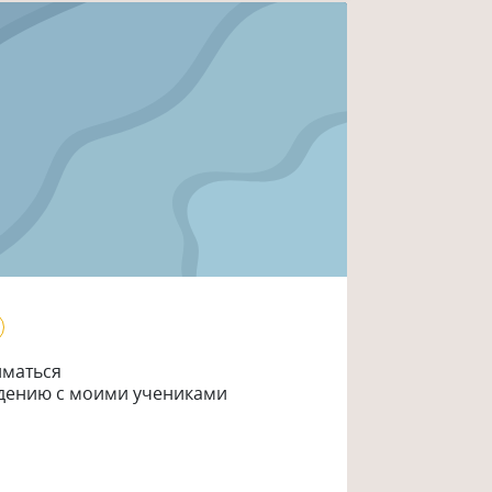
иматься
едению с моими учениками