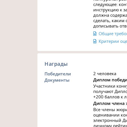
следующее: кон
инструкцию к з
должна содержа
сделать, каким 
дописывать отве
Общие требо
Критерии оце
Награды
2 человека
Победители
Диплом победи
Документы
Участники конк
получают Дипло
+200 баллов к 
Диплом члена
Все члены жюри
оценивании кон
электронный Ди
личному рейтин