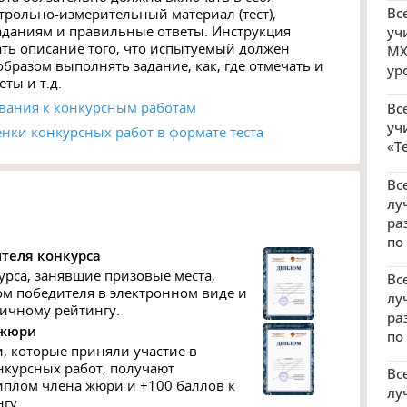
Вс
трольно-измерительный материал (тест),
аданиям и правильные ответы. Инструкция
уч
ть описание того, что испытуемый должен
МХ
образом выполнять задание, как, где отмечать и
ур
ты и т.д.
вания к конкурсным работам
Вс
уч
нки конкурсных работ в формате теста
«Т
Вс
лу
ра
по
теля конкурса
урса, занявшие призовые места,
Вс
м победителя в электронном виде и
лу
личному рейтингу.
ра
 жюри
по
, которые приняли участие в
курсных работ, получают
Вс
плом члена жюри и +100 баллов к
лу
гу.