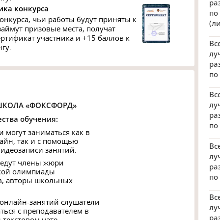
ра
ика конкурса
по
онкурса, чьи работы будут приняты к
(л
займут призовые места, получат
ртификат участника и +15 баллов к
Вс
гу.
лу
ра
по
Вс
лу
ШКОЛА «ФОКСФОРД»
ра
ства обучения:
по
и могут заниматься как в
айн, так и с помощью
Вс
видеозаписи занятий.
лу
 ведут члены жюри
ра
кой олимпиады
по
, авторы школьных
Вс
 онлайн-занятий слушатели
лу
ться с преподавателем в
ра
 текстовом чате.