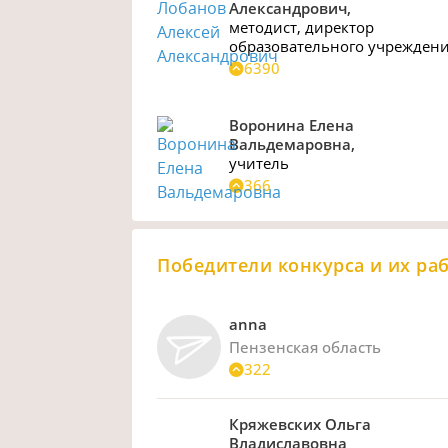
Александрович,
методист
,
директор
образовательного учрежден
6390
Воронина Елена
Вальдемаровна,
учитель
366
Победители конкурса и их ра
anna
Пензенская область
322
Кряжевских Ольга
Владиславовна