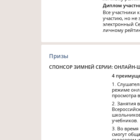
Диплом участн
Все участники к
участию, но не 
электронный Се
личному рейтин
Призы
СПОНСОР ЗИМНЕЙ СЕРИИ: ОНЛАЙН-
4 преимуще
1. Слушател
режиме онл
просмотра 
2. Занятия
Всероссийс
школьников
учебников.
3. Во время
смогут обща
голосовом и