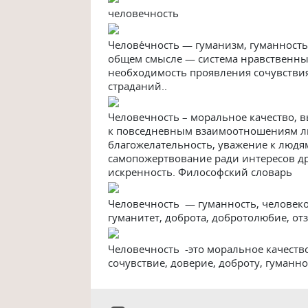
человечность
Челове́чность — гуманизм, гуманност
общем смысле — система нравственны
необходимость проявления сочувстви
страданий..
Человечность – моральное качество,
к повседневным взаимоотношениям люд
благожелательность, уважение к людям
самопожертвование ради интересов др.
искренность. Философский словарь
Человечность — гуманность, человеко
гуманитет, доброта, добротолюбие, о
Человечность -это моральное качеств
сочувствие, доверие, доброту, гуманн