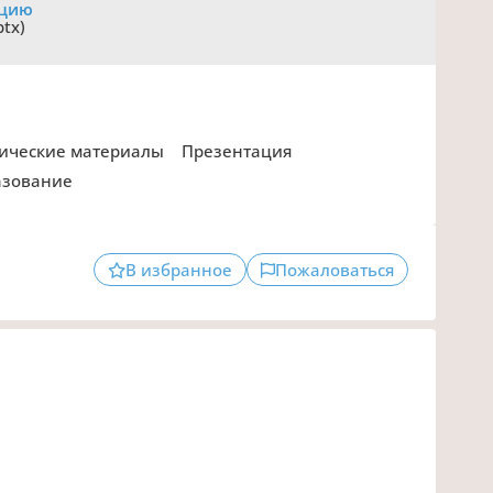
ацию
ptx)
дические материалы
Презентация
азование
В избранное
Пожаловаться