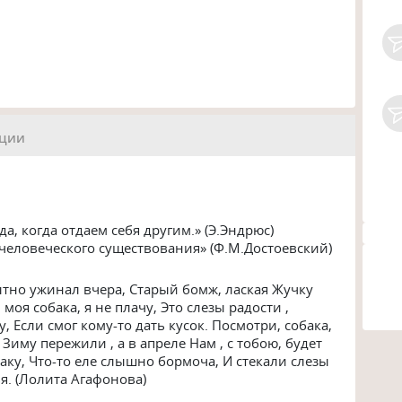
ации
а, когда отдаем себя другим.» (Э.Эндрюс)
человеческого существования» (Ф.М.Достоевский)
сытно ужинал вчера, Старый бомж, лаская Жучку
 моя собака, я не плачу, Это слезы радости ,
у, Если смог кому-то дать кусок. Посмотри, собака,
 Зиму пережили , а в апреле Нам , с тобою, будет
ку, Что-то еле слышно бормоча, И стекали слезы
я. (Лолита Агафонова)