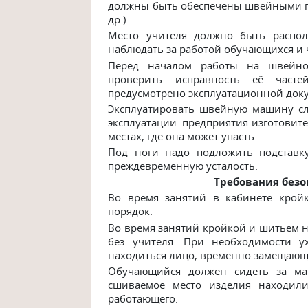
должны быть обеспечены швейными п
др.).
Место учителя должно быть распол
наблюдать за работой обучающихся и 
Перед началом работы на швейн
проверить исправность её часте
предусмотрено эксплуатационной док
Эксплуатировать швейную машину сле
эксплуатации предприятия-изготови
местах, где она может упасть.
Под ноги надо подложить подставку
преждевременную усталость.
Требования безо
Во время занятий в кабинете крой
порядок.
Во время занятий кройкой и шитьем н
без учителя. При необходимости у
находиться лицо, временно замещающе
Обучающийся должен сидеть за ма
сшиваемое место изделия находил
работающего.