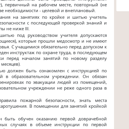
), первичный на рабочем месте, повторный (не
учае необходимости - целевой и внеплановый.
вания на занятиях по кройке и шитью учитель
езопасности с последующей проверкой знаний и
пы не ниже
III
.
итью под руководством учителя допускаются
чающиеся), которые прошли медосмотр и не имеют
вья. С учащимися обязательно перед допуском к
ден инструктаж по охране труда, в последующем
ски перед началом занятий по новому разделу
 месяцев).
ью должен быть ознакомлен с инструкцией по
ей в образовательном учреждении. Он обязан
тренировках по эвакуации людей из помещений,
зовательном учреждении не реже одного раза в
равила пожарной безопасности, знать места
жаротушения. В помещении для занятий кройкой
н быть обучен оказанию первой доврачебной
ных случаях в объеме инструкции по первой