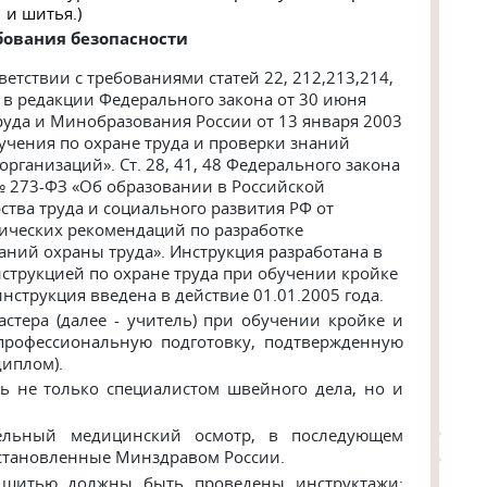
и шитья.)
ования безопасности
тветствии с требованиями
статей 22, 212,213,214,
Ф в редакции Федерального закона от 30 июня
руда и Минобразования России от 13 января 2003
учения по охране труда и проверки знаний
 организаций».
Ст. 28, 41, 48 Федерального закона
№ 273-ФЗ «Об образовании в Российской
тва труда и социального развития РФ от
ических рекомендаций по разработке
аний охраны труда».
Инструкция разработана в
нструкцией по охране труда при обучении кройке
инструкция введена в действие 01.01.2005 года.
астера (далее - учитель) при обучении кройке и
профессиональную подготовку, подтвержденную
диплом).
ь не только специалистом швейного дела, но и
ельный медицинский осмотр, в последующем
установленные Минздравом России.
 шитью должны быть проведены инструктажи: