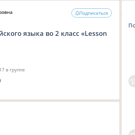
ровна
Подписаться
П
ского языка во 2 класс «Lesson
017
в группе
)