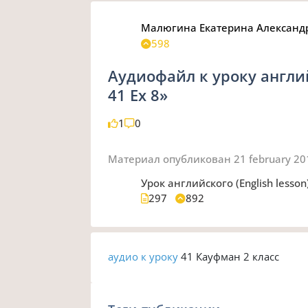
Малюгина Екатерина Александ
598
Аудиофайл к уроку англий
41 Ex 8»
1
0
Материал опубликован
21 february 2
Урок английского (English lesson
297
892
аудио к уроку
41 Кауфман 2 класс