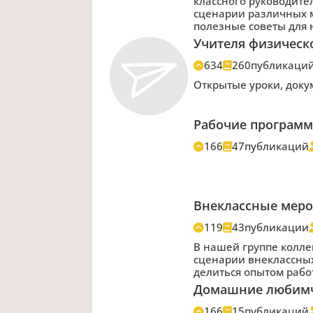
классного руководите
сценарии различных м
полезные советы для
Учителя физическ
634
260
публикаци
Открытые уроки, доку
Рабочие програм
166
47
публикаций
Внеклассные меро
119
43
публикации
В нашей группе колле
сценарии внеклассных
делиться опытом рабо
Домашние любим
166
15
публикаций