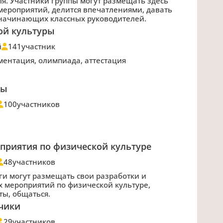
ля. Участники группы могут размещать здесь
ероприятий, делится впечатлениями, давать
 начинающих классных руководителей.
ой культуры
й
141
участник
ментация, олимпиада, аттестация
мы
100
участников
приятия по физической культуре
48
участников
ги могут размещать свои разработки и
 мероприятий по физической культуре,
ты, общаться.
чики
29
участников