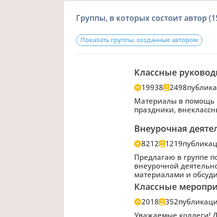
Группы, в которых состоит автор (1
Показать группы, созданные автором
Классные руковод
19938
2498
публик
Материалы в помощь к
праздники, внеклассн
Внеурочная деяте
8212
1219
публика
Предлагаю в группе 
внеурочной деятельн
материалами и обсуд
Классные меропр
2018
352
публикац
Уважаемые коллеги! Д