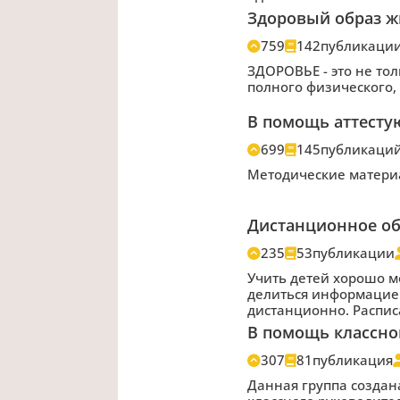
Здоровый образ 
759
142
публикаци
ЗДОРОВЬЕ - это не тол
полного физического,
В помощь аттесту
699
145
публикаци
Методические матери
Дистанционное об
235
53
публикации
Учить детей хорошо м
делиться информацией
дистанционно. Распис
В помощь классно
307
81
публикация
Данная группа создан