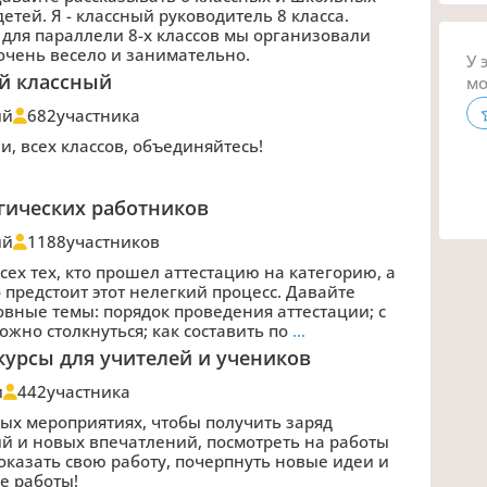
тей. Я - классный руководитель 8 класса.
для параллели 8-х классов мы организовали
очень весело и занимательно.
У 
ый классный
мо
ий
682
участника
, всех классов, объединяйтесь!
огических работников
ий
1188
участников
ех тех, кто прошел аттестацию на категорию, а
о предстоит этот нелегкий процесс. Давайте
овные темы: порядок проведения аттестации; с
жно столкнуться; как составить по
…
урсы для учителей и учеников
и
442
участника
ных мероприятиях, чтобы получить заряд
й и новых впечатлений, посмотреть на работы
показать свою работу, почерпнуть новые идеи и
е работы!