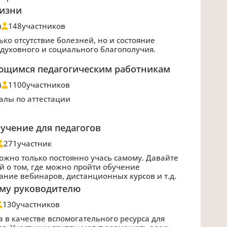
жизни
и
148
участников
ько отсутствие болезней, но и состояние
 духовного и социального благополучия.
ющимся педагогическим работникам
й
1100
участников
алы по аттестации
учение для педагогов
271
участник
ожно только постоянно учась самому. Давайте
 о том, где можно пройти обучение
ание вебинаров, дистанционных курсов и т.д.
му руководителю
130
участников
а в качестве вспомогательного ресурса для