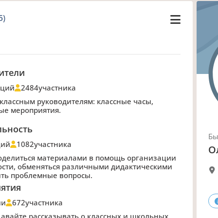
5)
ители
аций
2484
участника
лассным руководителям: классные часы,
ые мероприятия.
льность
Б
ций
1082
участника
О
поделиться материалами в помощь организации
ости, обменяться различными дидактическими
ить проблемные вопросы.
иятия
ии
672
участника
авайте рассказывать о классных и школьных