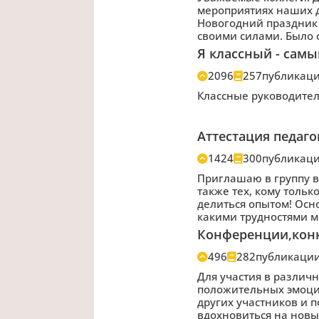
мероприятиях наших де
Новогодний праздник 
своими силами. Было 
Я классный - сам
2096
257
публикац
Классные руководители
Аттестация педаг
1424
300
публикац
Приглашаю в группу вс
также тех, кому тольк
делиться опытом! Осн
какими трудностями мо
Конференции,конк
496
282
публикаци
Для участия в различ
положительных эмоци
других участников и 
вдохновиться на новы