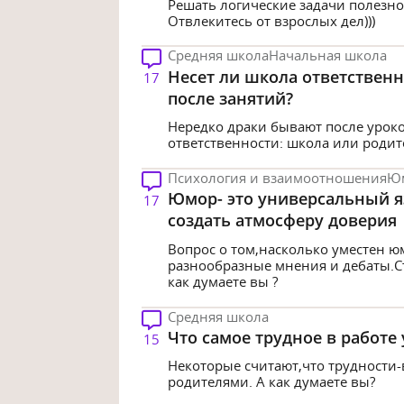
Решать логические задачи полезно
Отвлекитесь от взрослых дел)))
Средняя школа
Начальная школа
Несет ли школа ответственн
17
после занятий?
Нередко драки бывают после уроко
ответственности: школа или родит
Психология и взаимоотношения
Ю
Юмор- это универсальный я
17
создать атмосферу доверия
Вопрос о том,насколько уместен 
разнообразные мнения и дебаты.Ст
как думаете вы ?
Средняя школа
Что самое трудное в работе
15
Некоторые считают,что трудности-в
родителями. А как думаете вы?