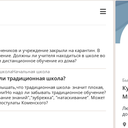
чеников и учреждение закрыли на карантин. В
ение. Должны ли учителя находиться в школе во
и дистанционное обучение из дома?
школа
Начальная школа
ли традиционная школа?
Б
К
лышать,что традиционная школа- значит плохая,
нии!Но надо ли забывать традиционное обучение?
М
вание знаний","зубрежка", "натаскивание". Может
постулаты Коменского?
Лю
до