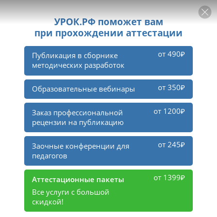
РЕКЛАМА
УРОК
Войти
Бесплатный конкурс
Всероссийский конкурс для
педагогов на лучший шаблон
образовательной презентации (I)
7 комментариев
97 участников
Использование информационных технологий повышают 
интерес учащихся к обучению, эффективность и качество 
образования, облегчают труд педагога. Поэтому учителя 
часто прибегают к млуьтимедийным технологиям, 
особенно к презентациям. Но! Оформление презентации 
(подбор фона, картинок, музыки, шрифта заголовка, 
подзаголовка, основного текста) требует много времени.  
