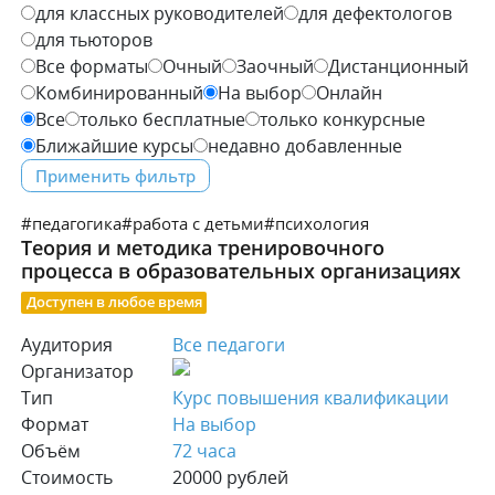
для классных руководителей
для дефектологов
для тьюторов
Все форматы
Очный
Заочный
Дистанционный
Комбинированный
На выбор
Онлайн
Все
только бесплатные
только конкурсные
Ближайшие курсы
недавно добавленные
#педагогика
#работа с детьми
#психология
Теория и методика тренировочного
процесса в образовательных организациях
Доступен в любое время
Аудитория
Все педагоги
Организатор
Тип
Курс повышения квалификации
Формат
На выбор
Объём
72 часа
Стоимость
20000 рублей