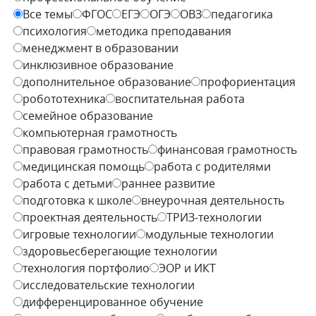
Все темы
ФГОС
ЕГЭ
ОГЭ
ОВЗ
педагогика
психология
методика преподавания
менеджмент в образовании
инклюзивное образование
дополнительное образование
профориентация
робототехника
воспитательная работа
семейное образование
компьютерная грамотность
правовая грамотность
финансовая грамотность
медицинская помощь
работа с родителями
работа с детьми
раннее развитие
подготовка к школе
внеурочная деятельность
проектная деятельность
ТРИЗ-технологии
игровые технологии
модульные технологии
здоровьесберегающие технологии
технология портфолио
ЭОР и ИКТ
исследовательские технологии
дифференцированное обучение