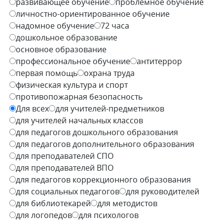
развивающее обучение
проблемное обучение
личностно-ориентированное обучение
надомное обучение
72 часа
дошкольное образование
основное образование
профессиональное обучение
антитеррор
первая помощь
охрана труда
физическая культура и спорт
противопожарная безопасность
Для всех
для учителей-предметников
для учителей начальных классов
для педагогов дошкольного образования
для педагогов дополнительного образования
для преподавателей СПО
для преподавателей ВПО
для педагогов коррекционного образования
для социальных педагогов
для руководителей
для библиотекарей
для методистов
для логопедов
для психологов