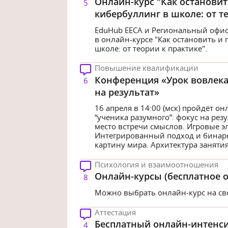
Онлайн-курс "Как остановит
5
кибербуллинг в школе: от т
EduHub EECA и Региональный офи
в онлайн-курсе "Как остановить и
школе: от теории к практике".
Повышение квалификации
Конференция «Урок вовлека
6
на результат»
16 апреля в 14:00 (мск) пройдёт 
“ученика разумного”: фокус на резу
место встречи смыслов. Игровые э
Интегрированный подход и бинар
картину мира. Архитектура занятия,
Психология и взаимоотношения
Онлайн-курсы (бесплатное 
8
Можно выбрать онлайн-курс на св
Аттестация
Бесплатный онлайн-интенс
4