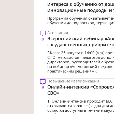
интереса к обучению от до
инновационные подходы и 
Программа обучения охватывает вс
обучении до подростков, теряющ
Аттестация
Всероссийский вебинар «Авг
8
государственных приоритет
ЯКласс 26 августа в 14:00 (мск) п
СПО, методистов, педагогов допол
директоров, руководителей образ
на вебинар «Августовский педсове
практическим решениям».
Повышение квалификации
Онлайн-интенсив «Сопровож
9
СВО»
1. Онлайн-интенсив проходит БЕСП
открываются заранее (за два дня 
остаются доступны в течение двух