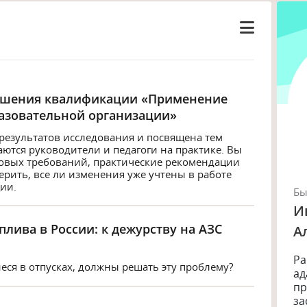
ышения квалификации «Применение
бразовательной организации»
результатов исследования и посвящена тем
аются руководители и педагоги на практике. Вы
овых требований, практические рекомендации
рить, все ли изменения уже учтены в работе
ии.
Б
И
плива в России: к дежурству на АЗС
А
Ра
ся в отпусках, должны решать эту проблему?
ад
пр
за