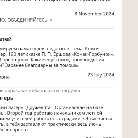
8 November 2024
О, ОБЪЕДИНЯЙТЕСЬ! »
етей
ируем памятку для педагогов. Тема: Книги-
р, 190 лет сказке П. П. Ершова «Конек-Горбунок»,
«Горе от ума». Какие еще книги, произведения
и? Заранее благодарны за помощь.
23 July 2024
овна
е образование
Зарплата и нагрузка
агерь
ний лагерь "Дружелята". Организован на базе
ы. Второй год работаю начальником летней
ием учителей работать с отрядами. Объясняется
ть, а тебя заставляют практически весь июнь
ыло просто ...