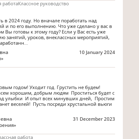
я работа
Классное руководство
ь в 2024 году. Но вначале поработать над
 и по его выполнению. Что уже сделано у вас в
 Вы готовы к этому году? Если у Вас есть уже
ию занятий, уроков, внеклассных мероприятий,
аработанн...
вна
10 January 2024
и»
вым годом! Уходит год. Грустить не будем!
 всем хорошим, добрым людям Проститься будет с
од улыбки И опыт всех минувших дней, Простим
танет веселей! Пусть посреди хрустальной вьюги
еевна
31 December 2023
оения»
ассная работа