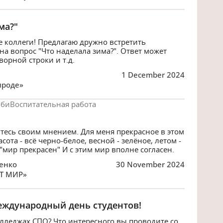
ма?"
 коллеги! Предлагаю дружно встретить
на вопрос "Что наделала зима?". Ответ может
ворной строки и т.д.
1 December 2024
ироде»
бби
Воспитательная работа
тесь своим мнением. Для меня прекрасное в этом
сота - всё черно-белое, весной - зелёное, летом -
 "мир прекрасен" И с этим мир вполне согласен.
енко
30 November 2024
ОТ МИР»
еждународный день студентов!
колледжах СПО? Что интересного вы проводите со