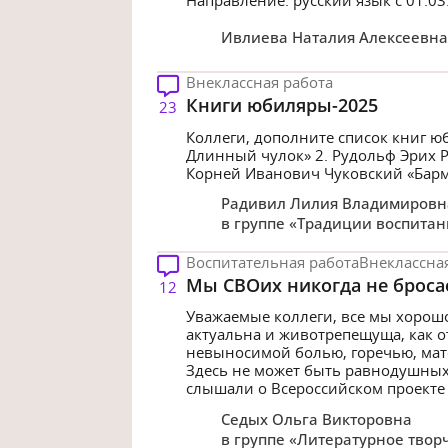
Ивлиева Наталия Алексеевна
Внеклассная работа
Книги юбиляры-2025
23
Коллеги, дополните список книг юб
Длинный чулок» 2. Рудольф Эрих 
Корней Иванович Чуковский «Барма
Радивил Лилия Владимировн
в группе
«Традиции воспитан
Воспитательная работа
Внеклассна
Мы СВОих никогда не броса
12
Уважаемые коллеги, все мы хорошо 
актуальна и животрепещуща, как 
невыносимой болью, горечью, мат
Здесь не может быть равнодушных 
слышали о Всероссийском проекте «
Седых Ольга Викторовна
в группе
«Литературное творч