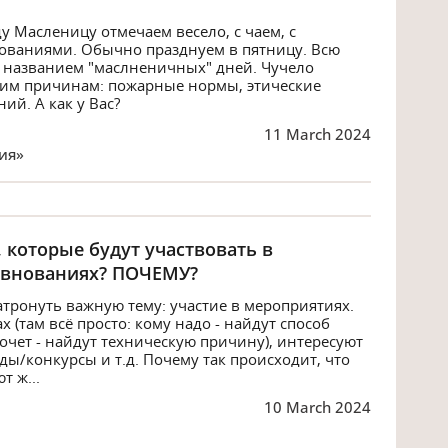
 Масленицу отмечаем весело, с чаем, с
нованиями. Обычно празднуем в пятницу. Всю
, названием "маслненичных" дней. Чучело
ьким причинам: пожарные нормы, этические
ий. А как у Вас?
11 March 2024
ия»
 которые будут участвовать в
евнованиях? ПОЧЕМУ?
атронуть важную тему: участие в мероприятиях.
 (там всё просто: кому надо - найдут способ
хочет - найдут техническую причину), интересуют
/конкурсы и т.д. Почему так происходит, что
т ж...
10 March 2024