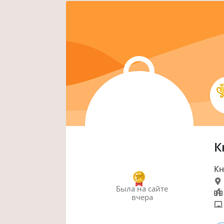
К
Кн
Была
на сайте
вчера