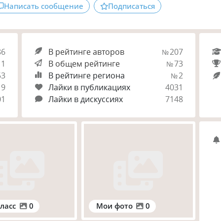
Написать сообщение
Подписаться
86
В рейтинге авторов
207
№
1
В общем рейтинге
73
№
53
В рейтинге региона
2
№
9
Лайки в публикациях
4031
01
Лайки в дискуссиях
7148
ласс
0
Мои фото
0