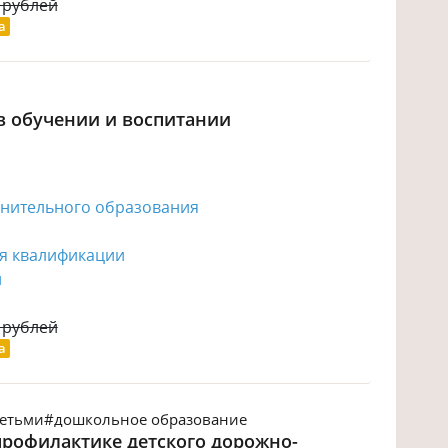
 рублей
а
в обучении и воспитании
лнительного образования
я квалификации
й
 рублей
а
детьми
#дошкольное образование
профилактике детского дорожно-