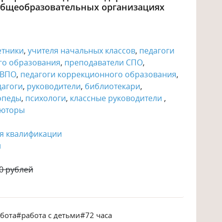
 общеобразовательных организациях
етники
,
учителя начальных классов
,
педагоги
го образования
,
преподаватели СПО
,
 ВПО
,
педагоги коррекционного образования
,
дагоги
,
руководители
,
библиотекари
,
опеды
,
психологи
,
классные руководители
,
ьюторы
я квалификации
й
0 рублей
абота
#работа с детьми
#72 часа