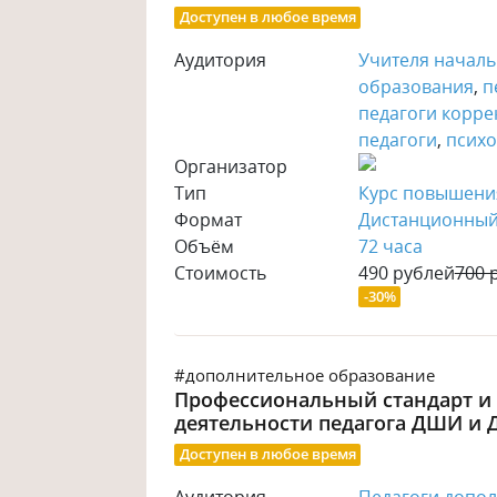
Доступен в любое время
Аудитория
Учителя началь
образования
,
п
педагоги корр
педагоги
,
психо
Организатор
Тип
Курс повышени
Формат
Дистанционны
Объём
72 часа
Стоимость
490 рублей
700 
-30%
#дополнительное образование
Профессиональный стандарт и
деятельности педагога ДШИ и
Доступен в любое время
Аудитория
Педагоги допо