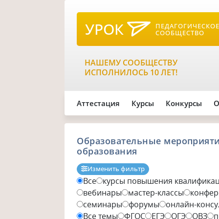
УРОК
ПЕДАГОГИЧЕСКО
СООБЩЕСТВО
НАШЕМУ СООБЩЕСТВУ
ИСПОЛНИЛОСЬ 10 ЛЕТ!
Аттестация
Курсы
Конкурсы
О
Образовательные мероприяти
образования
Изменить фильтр
Все
курсы повышения квалифика
вебинары
мастер-классы
конфер
семинары
форумы
онлайн-консу
Все темы
ФГОС
ЕГЭ
ОГЭ
ОВЗ
п