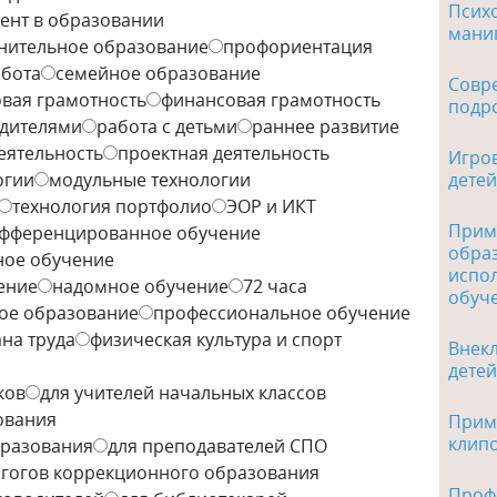
Психо
ент в образовании
мани
нительное образование
профориентация
абота
семейное образование
Совре
вая грамотность
финансовая грамотность
подро
одителями
работа с детьми
раннее развитие
еятельность
проектная деятельность
Игро
детей
огии
модульные технологии
технология портфолио
ЭОР и ИКТ
Прим
фференцированное обучение
обра
ое обучение
испо
ение
надомное обучение
72 часа
обуч
ое образование
профессиональное обучение
на труда
физическая культура и спорт
Внекл
детей
ков
для учителей начальных классов
ования
Приме
клип
бразования
для преподавателей СПО
агогов коррекционного образования
Проф