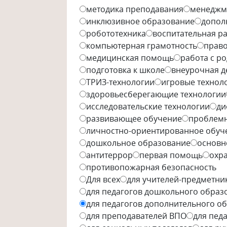
методика преподавания
менеджм
инклюзивное образование
допол
робототехника
воспитательная р
компьютерная грамотность
право
медицинская помощь
работа с р
подготовка к школе
внеурочная д
ТРИЗ-технологии
игровые технол
здоровьесберегающие технологии
исследовательские технологии
ди
развивающее обучение
проблемн
личностно-ориентированное обуч
дошкольное образование
основн
антитеррор
первая помощь
охра
противопожарная безопасность
Для всех
для учителей-предметни
для педагогов дошкольного образ
для педагогов дополнительного о
для преподавателей ВПО
для пед