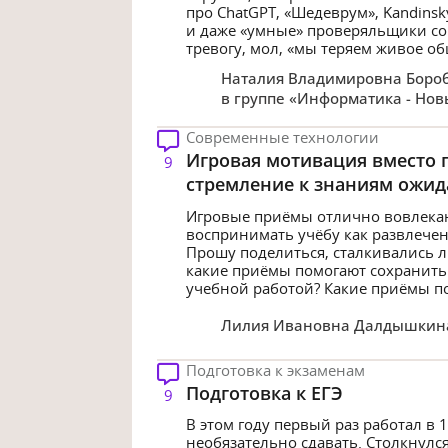
про ChatGPT, «Шедеврум», Kandinsk
и даже «умные» проверяльщики соч
тревогу, мол, «мы теряем живое об
Наталия Владимировна Боро
в группе
«Информатика - Нов
Современные технологии
Игровая мотивация вместо 
9
стремление к знаниям ожид
Игровые приёмы отлично вовлекают
воспринимать учёбу как развлечен
Прошу поделиться, сталкивались ли
какие приёмы помогают сохранить
учебной работой? Какие приёмы по
Лилия Ивановна Далдышкин
Подготовка к экзаменам
Подготовка к ЕГЭ
9
В этом году первый раз работал в 
необязательно сдавать. Столкнулся