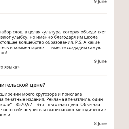
9 June
и
абор слов, а целая культура, которая объединяет
ывают улыбку, но именно благодаря им школа
астоящее волшебство образования. P.S. А какие
тесь в комментариях — вместе создадим самую
ов!
9 June
го языка»
чительской цене?
сширении моего кругозора и прислала
а печатные издания. Реклама впечатлила: один
оле" - 8520,97... Это - льготная цена. Обычная -
ко часто сейчас учителя выписывают методические
о и ...
8 June