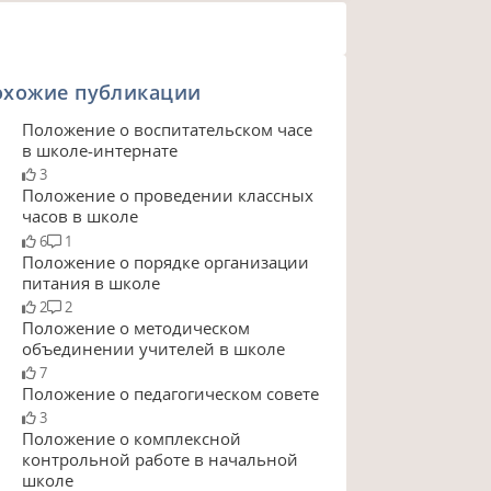
охожие публикации
Положение о воспитательском часе
в школе-интернате
3
Положение о проведении классных
часов в школе
6
1
Положение о порядке организации
питания в школе
2
2
Положение о методическом
объединении учителей в школе
7
Положение о педагогическом совете
3
Положение о комплексной
контрольной работе в начальной
школе