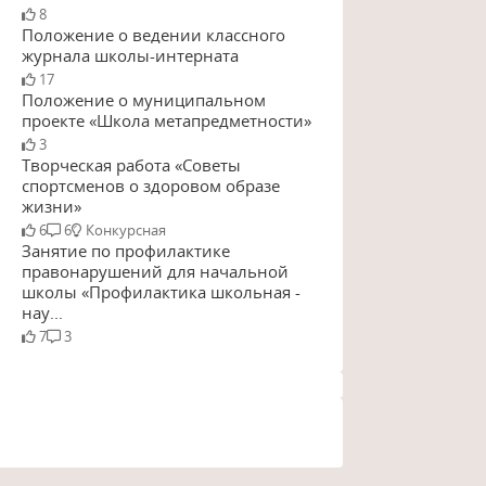
8
Положение о ведении классного
журнала школы-интерната
17
Положение о муниципальном
проекте «Школа метапредметности»
3
Творческая работа «Советы
спортсменов о здоровом образе
жизни»
6
6
Конкурсная
Занятие по профилактике
правонарушений для начальной
школы «Профилактика школьная -
нау...
7
3