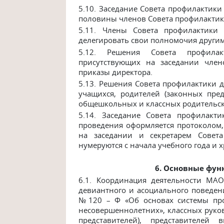
5.10.
Заседание Совета профилактики 
половины членов Совета профилактик
5.11.
Члены Совета профилактики 
делегировать свои полномочия други
5.12.
Решения Совета профилак
присутствующих на заседании член
приказы директора.
5.13.
Решения Совета профилактики до
учащихся, родителей (законных пре
общешкольных и классных родительск
5.14.
Заседание Совета профилакти
проведения оформляется протоколом
на заседании и секретарем Совета
нумеруются с начала учебного года и 
6. Основные фун
6.1. Координация деятельности МА
девиантного и асоциального поведен
№120 – Ф «Об основах системы про
несовершеннолетних», классных руко
представителей), представителей