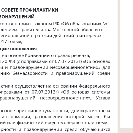
 СОВЕТЕ ПРОФИЛАКТИКИ
ВОНАРУШЕНИЙ
соответствии с законом РФ «Об образовании» №
новлением Правительства Московской области от
Региональной стратегии действий в интересах
017 годы»;
бщие положения
 на основе Конвенции о правах ребенка,
120-ФЗ (с поправками от 07.07.2013г) «Об основах
ти и правонарушений несовершеннолетних» для
ению безнадзорности и правонарушений среди
актики осуществляет на основании Федерального
оправками от 07.07.2013г) «Об основах системы
равонарушений несовершеннолетних», Устава
 основе принципов гуманности, демократичности
 информации, разглашение которой могло бы
кий или физический
вред
несовершеннолетнему.
зорности и правонарушений среди обучающихся