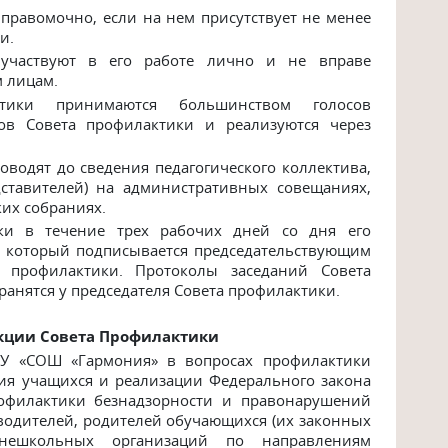
правомочно, если на нем присутствует не менее
и.
участвуют в его работе лично и не вправе
м лицам.
тики принимаются большинством голосов
ов Совета профилактики и реализуются через
водят до сведения педагогического коллектива,
дставителей) на административных совещаниях,
их собраниях.
ки в течение трех рабочих дней со дня его
, который подписывается председательствующим
 профилактики. Протоколы заседаний Совета
хранятся у председателя Совета профилактики.
кции Совета Профилактики
ОУ «СОШ «Гармония» в вопросах профилактики
ия учащихся и реализации Федерального закона
филактики безнадзорности и правонарушений
водителей, родителей обучающихся (их законных
 внешкольных организаций по направлениям