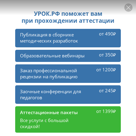
РЕКЛАМА
УРОК
Войти
2
тыс.
участников