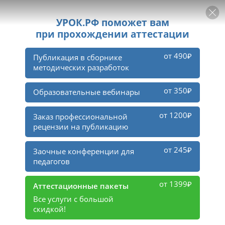
РЕКЛАМА
УРОК
Войти
Бурнос Михаил Андреевич
Подписаться
596
Презентация по ОБЖ на тему
«Ориентирование на местности» (6
класс)
2
0
Материал опубликован
13 march 2016
в группе
Учителя ОБЖ
95
71