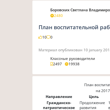
Боровских Светлана Владимир
2480
План воспитательной раб
10
0
Материал опубликован
10 january 20
Классные руководители
2497
19938
План воспитат
на 2017
Направление
Цель
Гражданско-
Продолжение
патриотическое
развития