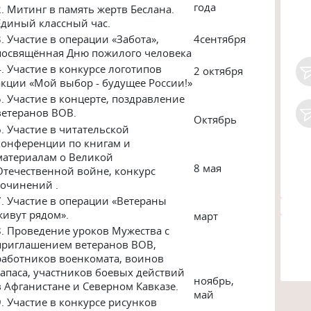
года
2. Митинг в память жертв Беслана.
Единый классный час.
3. Участие в операции «Забота»,
4сентября
посвящённая Дню пожилого человека
4. Участие в конкурсе логотипов
2 октября
акции «Мой выбор - будущее России!»
5. Участие в концерте, поздравление
ветеранов ВОВ.
Октябрь
6. Участие в читательской
конференции по книгам и
материалам о Великой
8 мая
Отечественной войне, конкурс
сочинений .
7. Участие в операции «Ветераны
живут рядом».
март
8. Проведение уроков Мужества с
приглашением ветеранов ВОВ,
работников военкомата, воинов
запаса, участников боевых действий
ноябрь,
в Афганистане и Северном Кавказе.
май
9. Участие в конкурсе рисунков