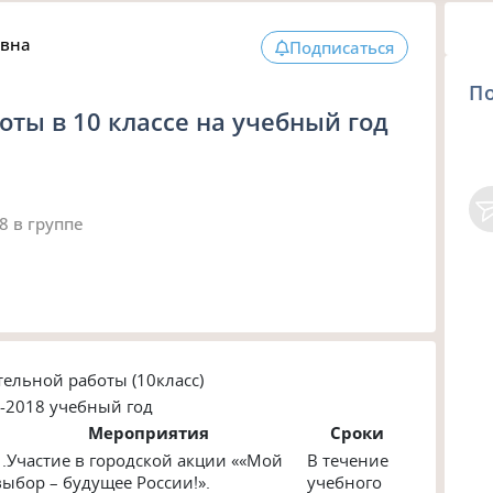
овна
Подписаться
П
оты в 10 классе на учебный год
18
в группе
ельной работы (10класс)
-2018 учебный год
Мероприятия
Сроки
1.Участие в городской акции ««Мой
В течение
выбор – будущее России!».
учебного