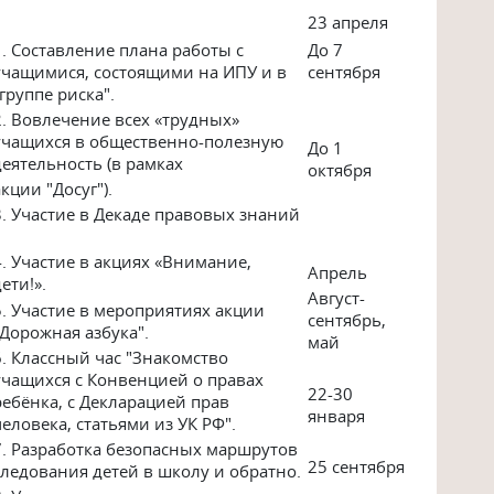
23 апреля
1. Составление плана работы с
До 7
учащимися, состоящими на ИПУ и в
сентября
"группе риска".
2. Вовлечение всех «трудных»
учащихся в общественно-полезную
До 1
деятельность (в рамках
октября
акции "Досуг").
3. Участие в Декаде правовых знаний
4. Участие в акциях «Внимание,
Апрель
дети!».
Август-
5. Участие в мероприятиях акции
сентябрь,
"Дорожная азбука".
май
6. Классный час "Знакомство
учащихся с Конвенцией о правах
22-30
ребёнка, с Декларацией прав
января
человека, статьями из УК РФ".
7. Разработка безопасных маршрутов
25 сентября
следования детей в школу и обратно.