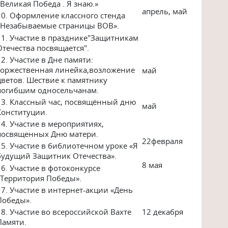
«Великая Победа . Я знаю.»
апрель, май
10. Оформление классного стенда
«Незабываемые страницы ВОВ».
11. Участие в празднике"Защитникам
Отечества посвящается".
12. Участие в Дне памяти:
торжественная линейка,возложение
май
цветов. Шествие к памятнику
погибшим односельчанам.
13. Классный час, посвящённый дню
май
Конституции.
14. Участие в мероприятиях,
посвященных Дню матери.
22февраля
15. Участие в библиотечном уроке «Я
будущий Защитник Отечества».
8 мая
16. Участие в фотоконкурсе
«Территория Победы».
17. Участие в интернет-акции «День
Победы».
18. Участие во всероссийской Вахте
12 декабря
Памяти.