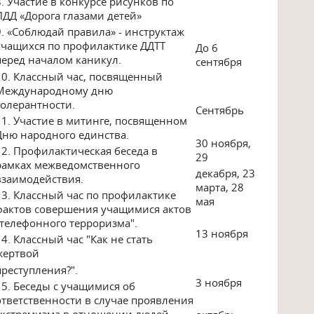
8. Участие в конкурсе рисунков по
ПДД «Дорога глазами детей»
9. «Соблюдай правила» - инструктаж
учащихся по профилактике ДДТТ
До 6
перед началом каникул.
сентября
10.
Классный час, посвященный
Международному дню
толерантности.
Сентябрь
11. Участие в митинге, посвященном
Дню народного единства.
30 ноября,
12. Профилактическая беседа в
29
рамках межведомственного
декабря, 23
взаимодействия.
марта, 28
13. Классный час по профилактике
мая
фактов совершения учащимися актов
"телефонного терроризма".
13 ноября
14. Классный час "Как не стать
жертвой
преступления?".
3 ноября
15. Беседы с учащимися об
ответственности в случае проявления
экстремизма в отношении людей