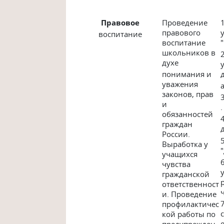
Правовое
Проведение
правового
воспитание
воспитание
школьников в
духе
понимания и
уважения
законов, прав
и
.
обязанностей
граждан
России.
Выработка у
учащихся
чувства
гражданской
ответственност
и. Проведение
профилактичес
кой работы по
предупрежден