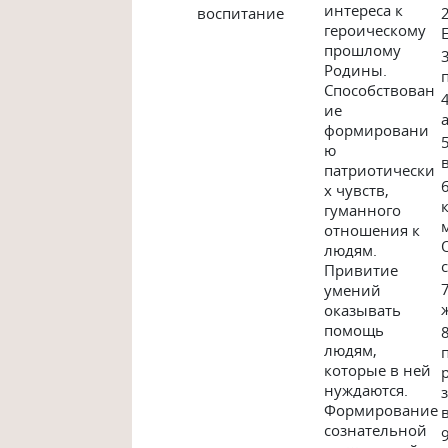
интереса к
воспитание
героическому
прошлому
Родины.
Способствован
ие
формировани
ю
патриотически
х чувств,
гуманного
отношения к
людям.
Привитие
умений
оказывать
помощь
людям,
которые в ней
нуждаются.
Формирование
сознательной