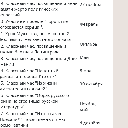
19. Классный час, посвященный день
27 ноября
памяти жертв политических
репрессий.
20. Участие в проекте "Город, где
Февраль
согреваются сердца ".
21. Урок Мужества, посвященный
Дню памяти неизвестного солдата.
Октябрь
22. Классный час, посвященный
снятию блокады Ленинграда.
Май
23. Классный час, посвященный Дню
Знаний.
8 мая
24. Классный час "Почетный
гражданин города. Кто он?"
25. Классный час "Из жизни
30 октября
замечательных людей"
26. Классный час "Образ русского
воина на страницах русской
Ноябрь,
литературы"
май
27. Классный час "И он сказал
"Поехали!"", посвященный Дню
4 декабря
космонавтики.