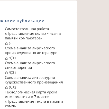
охожие публикации
Самостоятельная работа
«Представление целых чисел в
памяти компьютера»
6
Схема анализа лирического
произведения по литературе
4
1
Схема анализа лирического
стихотворения
3
1
Схема анализа литературно-
художественного произведения
6
2
Технологическая карта урока
информатики в 7 классе
«Представление текста в памяти
компь...