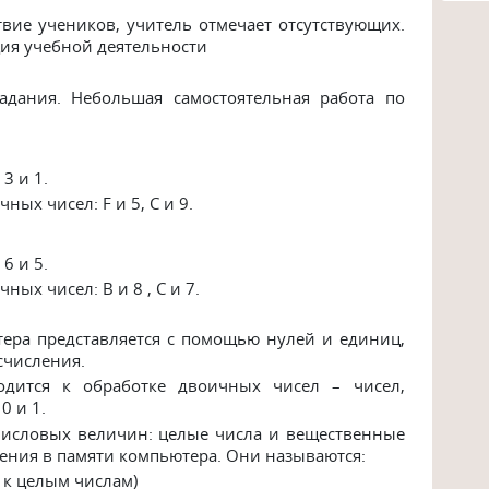
вие учеников, учитель отмечает отсутствующих.
ция учебной деятельности
адания. Небольшая самостоятельная работа по
3 и 1.
ых чисел: F и 5, С и 9.
6 и 5.
ых чисел: B и 8 , С и 7.
ера представляется с помощью нулей и единиц,
счисления.
дится к обработке двоичных чисел – чисел,
0 и 1.
числовых величин: целые числа и вещественные
ления в памяти компьютера. Они называются:
 к целым числам)