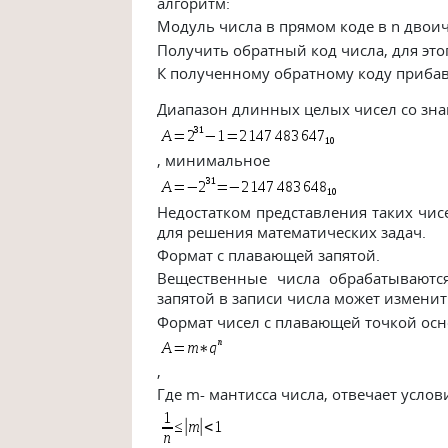
алгоритм:
Модуль числа в прямом коде в n двои
Получить обратный код числа, для это
К полученному обратному коду приба
Диапазон длинных целых чисел со зн
, минимальное
Недостатком представления таких чис
для решения математических задач.
Формат с плавающей запятой.
Вещественные числа обрабатываютс
запятой в записи числа может изменит
Формат чисел с плавающей точкой осн
,
Где m- мантисса числа, отвечает усло