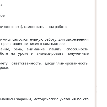
на
ере
и (конспект), самостоятельная работа.
щимися самостоятельную работу, для закрепления
: представление чисел в компьютере.
ение, речь, внимание, память, способности
аботе на уроке и анализировать полученные
мету, ответственность, дисциплинированность,
роке.
машнем задании, методические указания по его