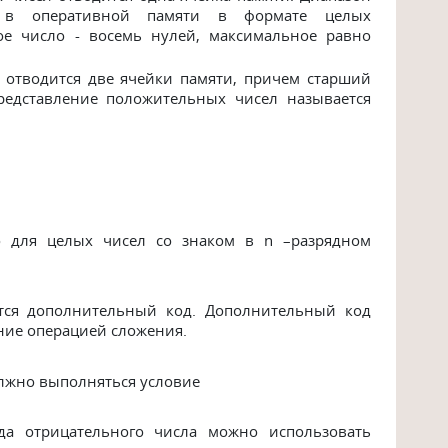
я в оперативной памяти в формате целых
ое число - восемь нулей, максимальное равно
 отводится две ячейки памяти, причем старший
Представление положительных чисел называется
 для целых чисел со знаком в n –разрядном
ется дополнительный код. Дополнительный код
ние операцией сложения.
лжно выполняться условие
да отрицательного числа можно использовать