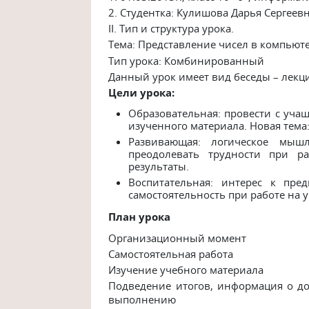
2. Студентка: Кулишова Дарья Сергеев
II. Тип и структура урока.
Тема: Представление чисел в компьют
Тип урока: Комбинированный
Данный урок имеет вид беседы – лекци
Цели урока:
Образовательная: провести с уча
изученного материала. Новая тема
Развивающая: логическое мышл
преодолевать трудности при р
результаты.
Воспитательная: интерес к пред
самостоятельность при работе на у
План урока
Организационный момент
Самостоятельная работа
Изучение учебного материала
Подведение итогов, информация о до
выполнению