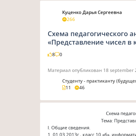
Куценко Дарья Сергеевна
266
Схема педагогического а
«Представление чисел в
8
0
Материал опубликован
18 september
Студенту - практиканту (будущ
11
46
Схема педаго
Тема: Представ
I. Общие сведения.
1. 01.03.2013г., класс 10 «б», информат