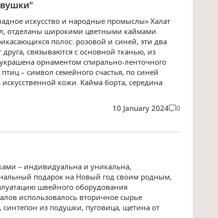
евушки"
ладное искусство и народные промыслы» Халат
дол, отделаны широкими цветными каймами.
рикасающихся полос: розовой и синей, эти два
 друга, связываются с основной тканью, из
а украшена орнаментом спирально-ленточного
тиц – символ семейного счастья, по синей
 искусственной кожи. Кайма борта, середина
10 January 2024
0
ками – индивидуальна и уникальна,
инальный подарок на Новый год своим родным,
сплуатацию швейного оборудования
иалов использовалось вторичное сырье
, синтепон из подушки, пуговица, щетина от