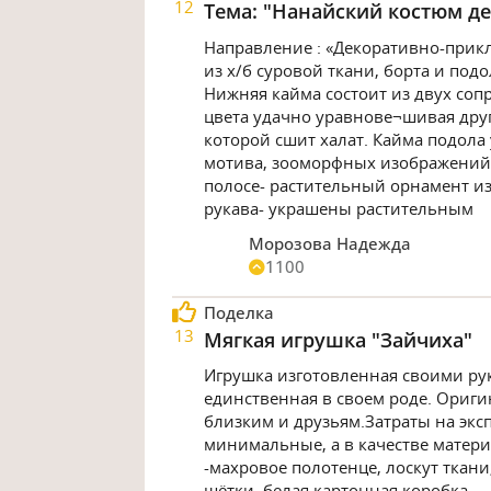
12
Тема: "Нанайский костюм д
Направление : «Декоративно-прик
из х/б суровой ткани, борта и по
Нижняя кайма состоит из двух соп
цвета удачно уравнове¬шивая друг
которой сшит халат. Кайма подол
мотива, зооморфных изображений п
полосе- растительный орнамент из
рукава- украшены растительным
Морозова Надежда
1100
Поделка
13
Мягкая игрушка "Зайчиха"
Игрушка изготовленная своими ру
единственная в своем роде. Ориг
близким и друзьям.Затраты на эк
минимальные, а в качестве матер
-махровое полотенце, лоскут ткани
щётки, белая картонная коробка.