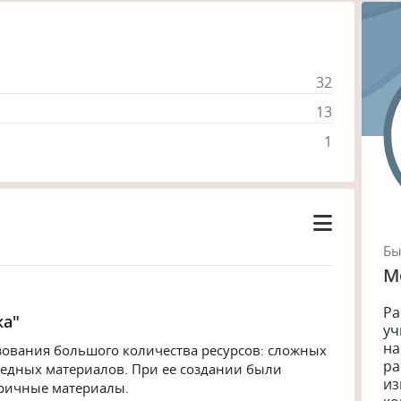
32
13
1
Б
М
Ра
ка"
уч
на
ьзования большого количества ресурсов: сложных
ра
редных материалов. При ее создании были
из
ричные материалы.