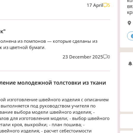
ко
17 April
5
вя
кр
к"
ыполнена из помпонов — которые сделаны из
к из цветной бумаги.
23 December 2025
0
вление молодежной толстовки из ткани
бой изготовление швейного изделия с описанием
а выполняется под руководством учителя по
ование выбора модели швейного изделия; -
алов для изготовления модели; - выбор швейного
тали кроя, выкройки; - план пошива; -
вейного изделия; - расчет себестоимости