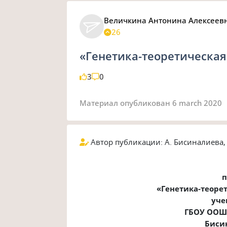
Величкина Антонина Алексеев
26
«Генетика-теоретическая
3
0
Материал опубликован
6 march 2020
Автор публикации: А. Бисиналиева,
п
«Генетика-теоре
уче
ГБОУ ООШ 
Биси