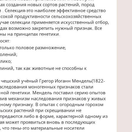
дах создания новых сортов растений, пород
. Селекция-это наиболее эффективное средство
ысокой продуктивности сельскохозяйственных
учае селекции применяется искусственный отбор,
дах возможно закрепить нужный признак. Все
ны на принципах генетики.
осят:
 только половое размножение;
колений;
елико;
линий, так как животные не способны к
 чешский учёный Грегор Иоганн Мендель(1822-
наследования моногенных признаков стали
ной генетики. Мендель поставил серию опытов
новив механизм наследования признаков у живых
дному признаку. В опытах с огородным горохом
льских растений при скрещивании не
предаются либо в форме, характерной одному из
ая может проявиться вновь в последующих
, что гены-это материальные носители