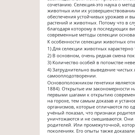
сочетанию. Селекция-это наука о мето
животных или их усовершенствовании 
обеспечения устойчивых урожаев и в
растений и животных. Потому что в сл
благодаря которому в последующих ви
современные методы селекции основа
К особенности селекции животных отн
1) Для селекции животных характерно
2) В основном, очень редкая смена по
3) Количество особей в потомстве нев
4) Затруднительно выведение чистых 
самооплодотворении.
Основоположником генетики является
1884). Открытые им закономерности 
первыми шагами к открытию современ
на горохе, тем самым доказав и уста
организмов, которые отличаются по о
учёный показал, что признаки родите
уничтожаются и не смешиваются. Они 
родителей. Или промежуточной, котор
поколениях. Его опыты также доказали