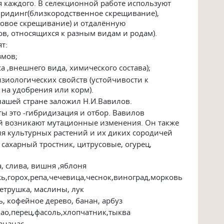
я каждого. В селекционной работе используют
ридинг(близкородственное скрещивание),
овое скрещивание) и отдалённую
, относящихся к разным видам и родам).
т:
змов;
а ,внешнего вида, химического состава);
зиологических свойств (устойчивости к
 на удобрения или корм).
ашей стране заложил Н.И.Вавилов.
 это -гибридизация и отбор. Вавилов
ий возникают мутационные изменения. Он также
я культурных растений и их диких сородичей
сахарный тростник, цитрусовые, огурец,
а, слива, вишня ,яблоня
ь,горох,репа,чечевица,чеснок,виноград,морковь
петрушка, маслины, лук
, кофейное дерево, банан, арбуз
ао,перец,фасоль,хлопчатник,тыква
ананас