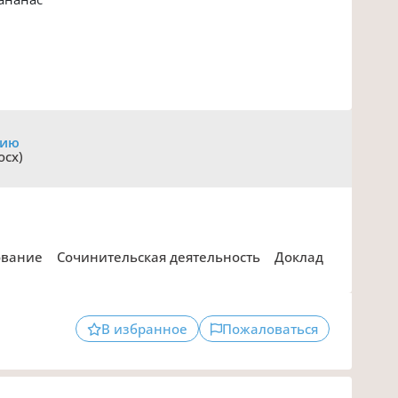
цию
ocx)
ование
Сочинительская деятельность
Доклад
В избранное
Пожаловаться