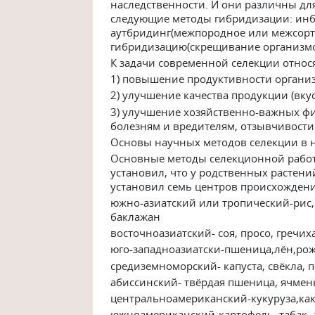
наследственности. И они различны дл
следующие методы гибридизации: инб
аутбридинг(межпородное или межсорт
гибридизацию(скрещивание организмов
К задачи современной селекции относя
1) повышение продуктивности органи
2) улучшение качества продукции (вкус
3) улучшение хозяйственно-важных фи
болезням и вредителям, отзывчивости
Основы научных методов селекции в н
Основные методы селекционной работы
установил, что у родственных растен
установил семь центров происхождени
южно-азиатский или тропический-рис, 
баклажан
восточноазиатский- соя, просо, гречих
юго-западноазиатски-пшеница,лён,рож
средиземноморский- капуста, свёкла, 
абиссинский- твёрдая пшеница, ячмень
центральноамериканский-кукуруза,как
южноамериканский-картофель, табак, 