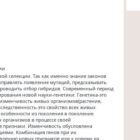
ции
вой селекции. Так как именно знание законов
управлять появление мутаций, предсказывать
проводить отбор гибридов. Современный период
ирования новой науки-генетики. Генетика-это
 изменчивость живых организмов(растения,
следственность-это свойство всех живых
особенности из поколения в поколение.
х организмов в процессе своей
е признаки. Изменчивость обусловлена
иями. Комбинация генов при их
явлению новых признаков или к новому их