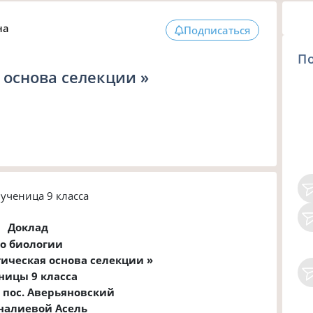
на
Подписаться
П
 основа селекции »
 ученица 9 класса
Доклад
о биологии
тическая основа селекции »
ницы 9 класса
пос. Аверьяновский
налиевой Асель