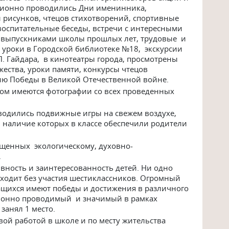
диционно проводились Дни именинника,
ы рисунков, чтецов стихотворений, спортивные
воспитательные беседы, встречи с интересными
 выпускниками школы прошлых лет, трудовые и
 уроки в Городской библиотеке №18, экскурсии
П. Гайдара, в кинотеатры города, просмотрены
ества, уроки памяти, конкурсы чтецов
ию Победы в Великой Отечественной войне.
ром имеются фотографии со всех проведенных
водились подвижные игры на свежем воздухе,
 наличие которых в классе обеспечили родители
ященных экологическому, духовно-
.
ивность и заинтересованность детей. Ни одно
ходит без участия шестиклассников. Огромный
ащихся имеют победы и достижения в различного
иционно проводимый и значимый в рамках
 занял 1 место.
вой работой в школе и по месту жительства