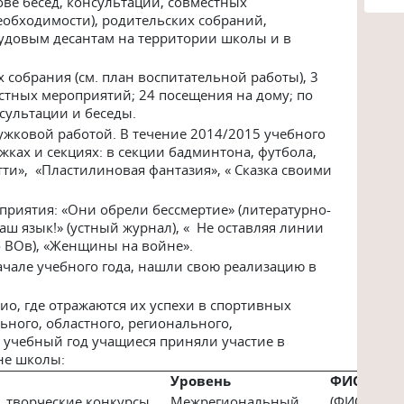
ове бесед, консультаций, совместных
еобходимости), родительских собраний,
удовым десантам на территории школы и в
 собрания (см. план воспитательной работы), 3
естных мероприятий; 24 посещения на дому; по
сультации и беседы.
жковой работой. В течение 2014/2015 учебного
ках и секциях: в секции бадминтона, футбола,
ти», «Пластилиновая фантазия», « Сказка своими
риятия: «Они обрели бессмертие» (литературно-
аш язык!» (устный журнал), « Не оставляя линии
о ВОв), «Женщины на войне».
ачале учебного года, нашли свою реализацию в
лио, где отражаются их успехи в спортивных
ьного, областного, регионального,
 учебный год учащиеся приняли участие в
не школы:
Уровень
ФИО учас
творческие конкурсы
Межрегиональный
(ФИО)