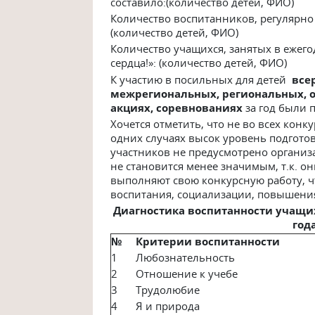
составило:(количество детей, ФИО)
Количество воспитанников, регулярно
(количество детей, ФИО)
Количество учащихся, занятых в ежег
сердца!»: (количество детей, ФИО)
К участию в посильных для детей
всер
межрегиональных, региональных, об
акциях, соревнованиях
за год были 
Хочется отметить, что не во всех кон
одних случаях высок уровень подготов
участников не предусмотрено организа
не становится менее значимым, т.к. о
выполняют свою конкурсную работу, ч
воспитания, социализации, повышени
Диагностика воспитанности учащих
год
№
Критерии воспитанности
1
Любознательность
2
Отношение к учебе
3
Трудолюбие
4
Я и природа