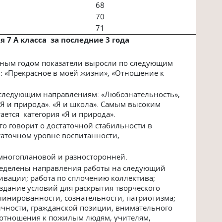
68
70
71
7 А класса за последние 3 года
ебным годом показатели выросли по следующим
 «Прекрасное в моей жизни», «Отношение к
 следующим направлениям: «Любознательность»,
«Я и природа». «Я и школа». Самым высоким
ается категория «Я и природа».
то говорит о достаточной стабильности в
таточном уровне воспитанности,
 многоплановой и разносторонней.
пределены направления работы на следующий
вации; работа по сплочению коллектива;
оздание условий для раскрытия творческого
линированности, сознательности, патриотизма;
ичности, гражданской позиции, внимательного
 отношения к пожилым людям, учителям,