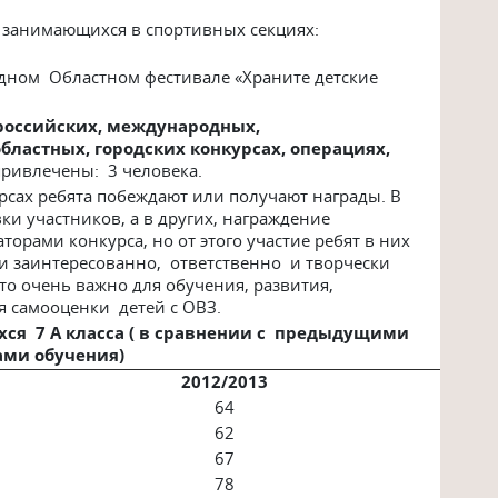
 занимающихся в спортивных секциях:
одном Областном фестивале «Храните детские
оссийских, международных,
ластных, городских конкурсах, операциях,
привлечены: 3 человека.
курсах ребята побеждают или получают награды. В
ки участников, а в других, награждение
торами конкурса, но от этого участие ребят в них
ни заинтересованно, ответственно и творчески
то очень важно для обучения, развития,
я самооценки детей с ОВЗ.
ся 7 А класса ( в сравнении с предыдущими
ами обучения)
2012/2013
64
62
67
78