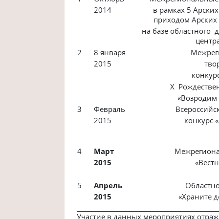
2014
в рамках 5 Арски
приходом Арских 
на базе областного 
центр
2
8 января
Межрег
2015
тво
конкурс
Х Рождествен
«Возродим
3
Февраль
Всероссийс
2015
конкурс «
4
Март
Межрегиона
2015
«Вест
5
Апрель
Областно
2015
«Храните д
Участие в данных мероприятиях отраж