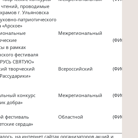
х чтений, проводимые
храмов г. Ульяновска
духовно-патриотического
а «Арское»
иональные
Межрегиональный
рческие
(ФИО)
ы в рамках
ского фестиваля
 РУСЬ СВЯТУЮ»
кий творческий
Всероссийский
(ФИО)
Рассударики»
льный конкурс
Межрегиональный
(ФИО)
ник добра»
й фестиваль
Областной
(ФИО)
етские сердца»
алось на интернет сайтах организаторов акций и