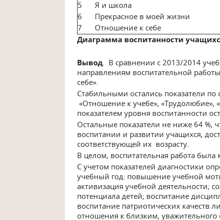
5
Я и школа
6
Прекрасное в моей жизни
7
Отношение к себе
Диаграмма воспитанности учащихся 
Вывод
. В сравнении с 2013/2014 уч
направлениям воспитательной работы:
себе».
Стабильными остались показатели по
«Отношение к учебе», «Трудолюбие», 
показателем уровня воспитанности ост
Остальные показатели не ниже 64 %, ч
воспитании и развитии учащихся, дос
соответствующей их возрасту.
В целом, воспитательная работа была
С учетом показателей диагностики о
учебный год: повышение учебной моти
активизация учебной деятельности; с
потенциала детей; воспитание дисцип
воспитание патриотических качеств л
отношения к близким, уважительного