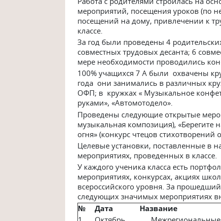
Работа с родителями строилась на осн
мероприятий, посещения уроков (по н
посещений на дому, привлечении к тр
классе.
За год были проведены 4 родительских
совместных трудовых десанта; 6 совм
мере необходимости проводились кон
100% учащихся 7 А были охвачены кру
года они занимались в различных круж
ОФП; в кружках « Музыкальное конфет
руками», «Автомотодело».
Проведены следующие открытые мероп
музыкальная композиция), «Берегите н
огня» (конкурс чтецов стихотворений 
Целевые установки, поставленные в н
мероприятиях, проведенных в классе.
У каждого ученика класса есть портфо
мероприятиях, конкурсах, акциях школ
всероссийского уровня. За прошедший
следующих значимых мероприятиях в
№
Дата
Название
1
Октябрь
Межрегиональные 