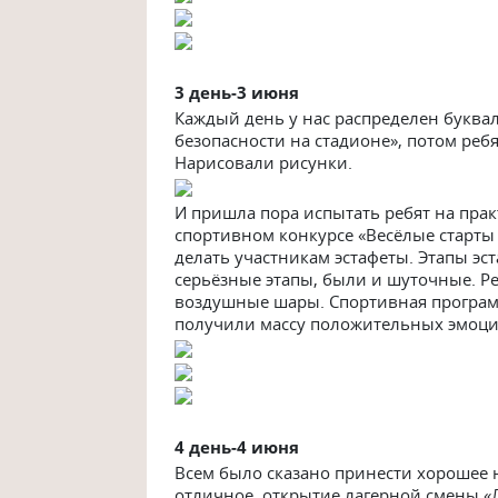
3 ден
ь-3 июня
Каждый день у нас распределен буква
безопасности на стадионе», потом реб
Нарисовали рисунки.
И пришла пора испытать ребят на прак
спортивном конкурсе «Весёлые старты
делать участникам эстафеты. Этапы э
серьёзные этапы, были и шуточные. Ре
воздушные шары. Спортивная програ
получили массу положительных эмоци
4 ден
ь-4 июня
Всем было сказано принести хорошее 
отличное открытие лагерной смены «Л