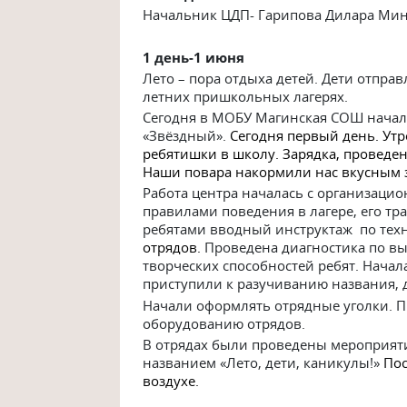
Начальник ЦДП- Гарипова Дилара Ми
1 ден
ь-1 июня
Лето – пора отдыха детей. Дети отправ
летних пришкольных лагерях.
Сегодня в МОБУ Магинская СОШ начал
«Звёздный».
Сегодня первый день. Ут
ребятишки в школу. Зарядка, проведен
Наши повара накормили нас вкусным 
Работа центра началась с организаци
правилами поведения в лагере, его тр
ребятами вводный инструктаж по техн
отрядов.
Проведена диагностика по вы
творческих способностей ребят. Начал
приступили к разучиванию названия, д
Начали оформлять отрядные уголки. П
оборудованию отрядов.
В отрядах были проведены мероприят
названием «Лето, дети, каникулы!»
Пос
воздухе.