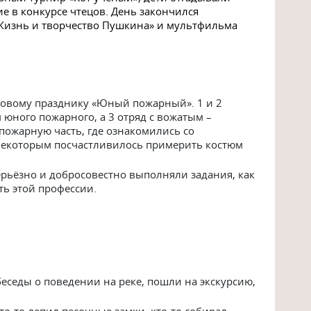
ие в конкурсе чтецов. День закончился
Жизнь и творчество Пушкина» и мультфильма
гровому празднику «Юный пожарный». 1 и 2
юного пожарного, а 3 отряд с вожатым –
 пожарную часть, где ознакомились со
Некоторым посчастливилось примерить костюм
ерьёзно и добросовестно выполняли задания, как
ть этой профессии.
е беседы о поведении на реке, пошли на экскурсию,
то-то лепил песочные замки, кто-то собирал