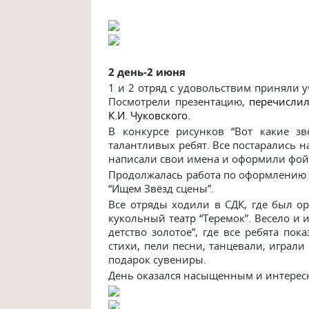
2 ден
ь-2 июня
1 и 2 отряд с удовольствим приняли у
Посмотрели презентацию,
перечислил
К.И. Чуковского
.
В конкурсе рисунков “Вот какие з
талантливых ребят. Все постарались на
написали свои имена и оформили фойе
Продолжалась работа по оформлению о
“Ищем Звёзд сцены”.
Все отряды ходили в СДК, где был ор
кукольный театр “Теремок”. Весело и 
детство золотое”, где все ребята пок
стихи, пели песни, танцевали, играли
подарок сувениры.
День оказался насыщенным и интересны