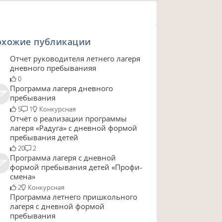
охожие публикации
Отчет руководителя летнего лагеря
дневного пребыванияя
0
Программа лагеря дневного
пребывания
5
1
Конкурсная
Отчёт о реализации программы
лагеря «Радуга» с дневной формой
пребывания детей
20
2
Программа лагеря с дневной
формой пребывания детей «Профи-
смена»
2
Конкурсная
Программа летнего пришкольного
лагеря с дневной формой
пребывания