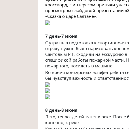
кроссворд, с интересом приняли участ
просмотром слайдовой презентации «
«Сказка о царе Салтане».
7 ден
ь-7 июня
С утра шла подготовка к спортивно-и
отряду нужно было нарисовать костюм 
Саитовым Р.Г. сходили на экскурсию в
спецификой работы пожарной части. 
пожарного, посидеть в машине.
Во время конкурсных эстафет ребята с
бы чувствуя важность и ответственнос
8 ден
ь-8 июня
Лето, тепло, детей тянет к реке. Посл
конечно, к реке.
Каждый нашёл себе занятие по душе- к