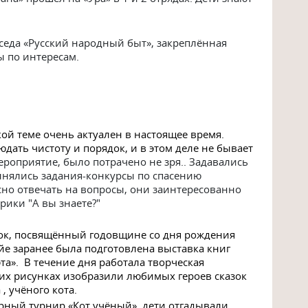
еседа «Русский народный быт», закреплённая
ы по интересам.
ой теме очень актуален в настоящее время.
дать чистоту и порядок, и в этом деле не бывает
ероприятие, было потрачено не зря.. Задавались
лнялись задания-конкурсы по спасению
сно отвечать на вопросы, они заинтересованно
ики "А вы знаете?"
зок, посвящённый годовщине со дня рождения
йе заранее была подготовлена выставка книг
та». В течение дня работала творческая
оих рисунках изобразили любимых героев сказок
, учёного кота.
рный турнир «Кот учёный», дети отгадывали