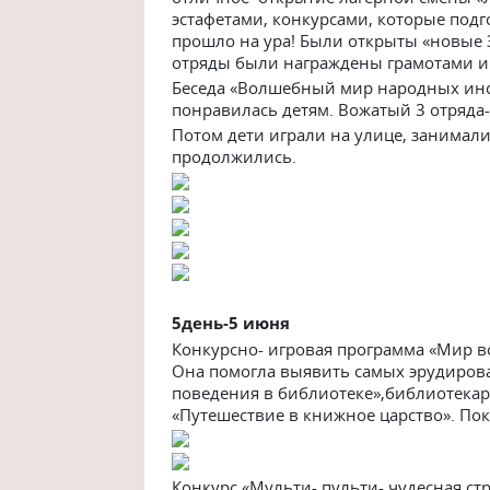
эстафетами, конкурсами, которые подг
прошло на ура! Были открыты «новые 
отряды были награждены грамотами и 
Беседа «Волшебный мир народных инс
понравилась детям. Вожатый 3 отряда- 
Потом дети играли на улице, занимал
продолжились.
5ден
ь-5 июня
Конкурсно- игровая программа «Мир во
Она помогла выявить самых эрудирова
поведения в библиотеке»,библиотекар
«Путешествие в книжное царство». По
Конкурс «Мульти- пульти- чудесная стр