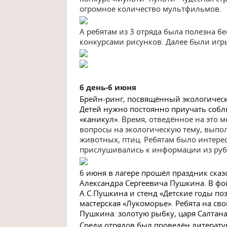
огромное количество мультфильмов.
А ребятам из 3 отряда была полезна б
конкурсами рисунков. Далее были игр
6 ден
ь-6 июня
Брейн-ринг, посвящённый экологическ
Детей нужно постоянно приучать соблю
«каникул».
Время, отведённое на это м
вопросы на экологическую тему, выпо
животных, птиц. Ребятам было интере
прислушивались к информации из рубр
6 июня в лагере прошёл праздник ска
Александра Сергеевича Пушкина. В фо
А.С.Пушкина и стенд «Детские годы поэ
мастерская «Лукоморье». Ребята на св
Пушкина: золотую рыбку, царя Салтана 
Среди отрядов был проведён литерату