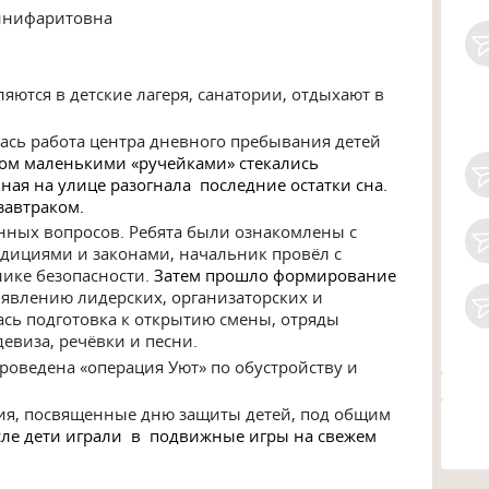
ннифаритовна
ляются в детские лагеря, санатории, отдыхают в
ась работа центра дневного пребывания детей
ром маленькими «ручейками» стекались
ная на улице разогнала последние остатки сна.
завтраком.
онных вопросов. Ребята были ознакомлены с
адициями и законами, начальник провёл с
ике безопасности.
Затем прошло формирование
явлению лидерских, организаторских и
ась подготовка к открытию смены, отряды
евиза, речёвки и песни.
роведена «операция Уют» по обустройству и
ия, посвященные дню защиты детей, под общим
ле дети играли в подвижные игры на свежем