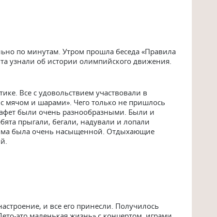
льно по минутам. Утром прошла беседа «Правила
ята узнали об истории олимпийского движения.
тике. Все с удовольствием участвовали в
 с мячом и шарами». Чего только не пришлось
стафет были очень разнообразными. Были и
бята прыгали, бегали, надували и лопали
мма была очень насыщенной. Отдыхающие
й.
настроение, и все его принесли. Получилось
ето-это маленькая жизнь» с концертом, играми,