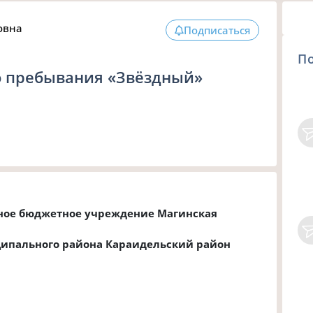
овна
Подписаться
П
о пребывания «Звёздный»
ное бюджетное учреждение Магинская
ипального района Караидельский район