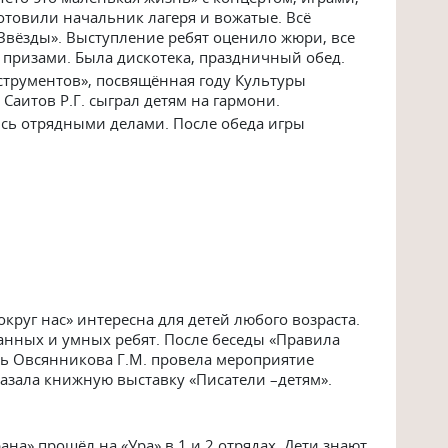
отовили начальник лагеря и вожатые. Всё
Звёзды». Выступление ребят оценило жюри, все
призами. Была дискотека, праздничный обед.
трументов», посвящённая году Культуры
Саитов Р.Г. сыграл детям на гармони.
ись отрядными делами. После обеда игры
круг нас» интересна для детей любого возраста.
нных и умных ребят. После беседы «Правила
ь Овсянникова Г.М. провела мероприятие
казала книжную выставку «Писатели –детям».
ана» прошёл на «Ура» в 1 и 2 отрядах. Дети знают