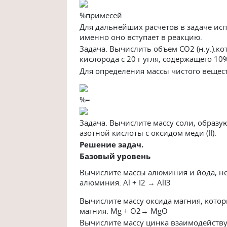
%примесей
Для дальнейших расчетов в задаче испо
именно оно вступает в реакцию.
Задача. Вычислить объем СО2 (н.у.).
кислорода с 20 г угля, содержащего 10
Для определения массы чистого вещест
%=
Задача. Вычислите массу соли, образ
азотной кислоты с оксидом меди (II).
Решение задач.
Базовый уровень
Вычислите массы алюминия и йода, н
алюминия. Al + I2 → AlI3
Вычислите массу оксида магния, кото
магния. Mg + O2→ MgO
Вычислите массу цинка взаимодейству