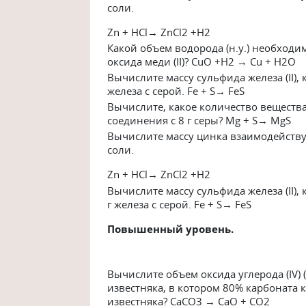
соли.
Zn + HCl→ ZnCl2 +H2
Какой объем водорода (н.у.) необходи
оксида меди (II)? CuO +H2 → Cu + H2O
Вычислите массу сульфида железа (II)
железа с серой. Fe + S→ FeS
Вычислите, какое количество вещества
соединения с 8 г серы? Mg + S→ MgS
Вычислите массу цинка взаимодейству
соли.
Zn + HCl→ ZnCl2 +H2
Вычислите массу сульфида железа (II)
г железа с серой. Fe + S→ FeS
Повышенный уровень.
Вычислите объем оксида углерода (IV) (
известняка, в котором 80% карбоната 
известняка? CaCO3 → CaO + CO2