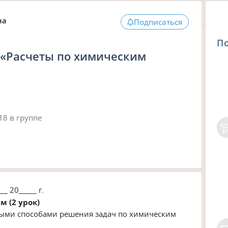
на
Подписаться
П
е «Расчеты по химическим
018
в группе
__ 20_____ г.
 (2 урок)
ными способами решения задач по химическим