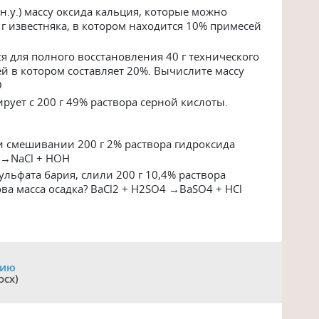
(н.у.) массу оксида кальция, которые можно
г известняка, в котором находится 10% примесей
ся для полного восстановления 40 г технического
сей в котором составляет 20%. Вычислите массу
O
рует с 200 г 49% раствора серной кислоты.
и смешивании 200 г 2% раствора гидроксида
l→NaCl + HOH
ульфата бария, слили 200 г 10,4% раствора
ова масса осадка? BaCl2 + H2SO4 →BaSO4 + HCl
цию
ocx)