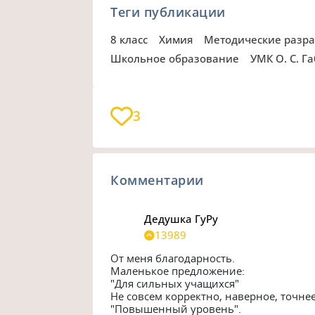
Теги публикации
8 класс
Химия
Методические разр
Школьное образование
УМК О. С. 
3
Комментарии
Дедушка ГуРу
13989
От меня благодарность.

Маленькое предложение:

"Для сильных учащихся"

Не совсем корректно, наверное, точнее
"Повышенный уровень".