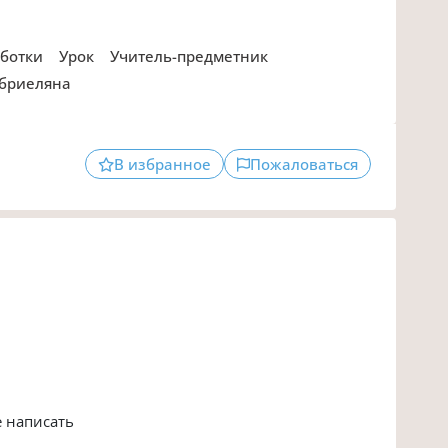
аботки
Урок
Учитель-предметник
Габриеляна
В избранное
Пожаловаться
 написать
