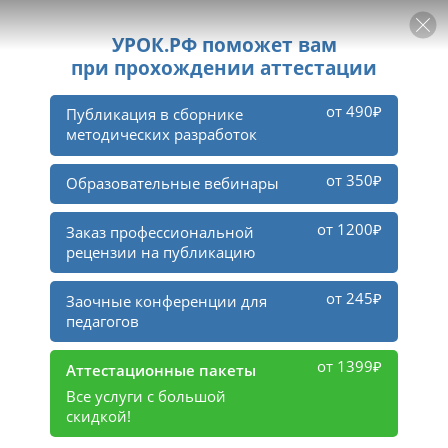
РЕКЛАМА
УРОК
Войти
Подписаться
Голавачёва Марина Алексеевна
1225
Тест по технологии на тему
«Зеленные овощи» (7 класс)
11
14
Материал опубликован
7 may 2021
в группе
В помощь учителю технологии.