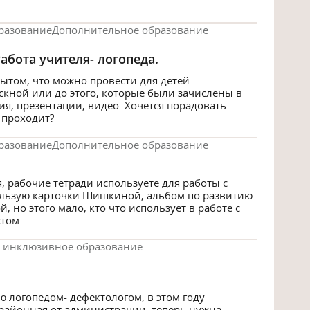
разование
Дополнительное образование
абота учителя- логопеда.
ытом, что можно провести для детей
кной или до этого, которые были зачислены в
ия, презентации, видео. Хочется порадовать
о проходит?
разование
Дополнительное образование
, рабочие тетради используете для работы с
пользую карточки Шишкиной, альбом по развитию
 но этого мало, кто что использует в работе с
стом
 инклюзивное образование
ю логопедом- дефектологом, в этом году
 районная от администрации, теперь нужна