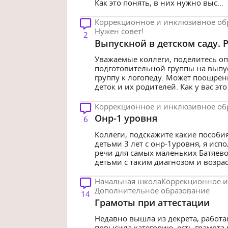
Как это понять, в них нужно выс...
Коррекционное и инклюзивное об
Нужен совет!
2
Выпускной в детском саду. Р
Уважаемые коллеги, поделитесь оп
подготовительной группы на выпус
группу к логопеду. Может поощрен
деток и их родителей. Как у вас эт
Коррекционное и инклюзивное об
Онр-1 уровня
6
Коллеги, подскажите какие пособия
детьми 3 лет с онр-1уровня, я ис
речи для самых маленьких Батяевой,
детьми с таким диагнозом и возра
Начальная школа
Коррекционное и
Дополнительное образование
14
Грамоты при аттестации
Недавно вышла из декрета, работа
повысила категорию, есть грамота