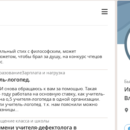
ильный стих с философским, может
жетом, чтобы брал за душу, на конкурс чтецов
с.
разование
Зарплата и нагрузка
ль-логопед.
Б
И
 И снова обращаюсь к вам за помощью. Такая
 году работала на основную ставку, как учитель-
В
на о,5 учителя-логопеда в одной организации.
и учитель-логопед. т.к. нам пояснили можно
зницы...
щение класса и школы
емени учителя-дефектолога в