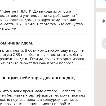
 "Центре ППМСП". До выхода из отпуска
-дефектолог и учитель-логопед работали на 1
ы выполняли дома, но вдруг кому -то стало
аботать 36ч. Объясняют это тем, что есть устав
мы должн...
ком инвалидом.
вался с таким. В обычном детском саду в группе
 статуса ОВЗ нет. Должны ли воспитателю быть
ащённый день. Если да, то как это организовать,
биться? Кто сможет помочь в этом вопросе.
еренции, вебинары для логопедов,
, что в наше время мало осталось бесплатных
чей бесплатных сертификатов, но может всё таки
можно поучавствовать в конкурсах с детьми,
минары, конференции, а может и пройти