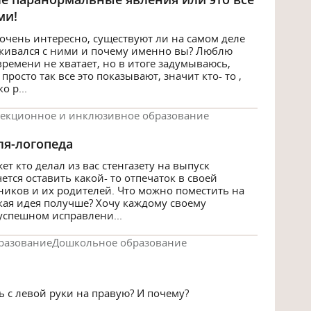
ми!
 очень интересно, существуют ли на самом деле
лкивался с ними и почему именно вы? Люблю
ремени не хватает, но в итоге задумываюсь,
просто так все это показывают, значит кто- то ,
о р...
екционное и инклюзивное образование
ля-логопеда
т кто делал из вас стенгазету на выпуск
тся оставить какой- то отпечаток в своей
ников и их родителей. Что можно поместить на
акая идея получше? Хочу каждому своему
успешном исправлени...
разование
Дошкольное образование
ь с левой руки на правую? И почему?