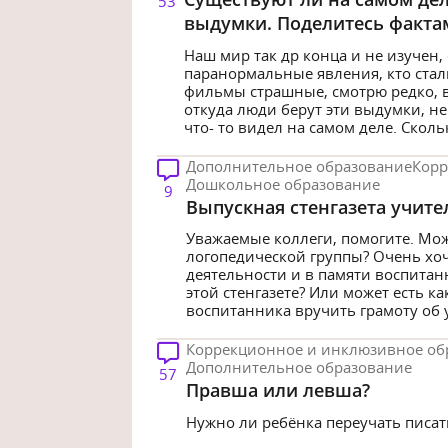
53
выдумки. Поделитесь факта
Наш мир так др конца и не изучен,
паранормальные явления, кто ста
фильмы страшные, смотрю редко, в
откуда люди берут эти выдумки, не 
что- то видел на самом деле. Скольк
Дополнительное образование
Корр
Дошкольное образование
9
Выпускная стенгазета учите
Уважаемые коллеги, помогите. Може
логопедической группы? Очень хоче
деятельности и в памяти воспитан
этой стенгазете? Или может есть к
воспитанника вручить грамоту об 
Коррекционное и инклюзивное об
Дополнительное образование
57
Правша или левша?
Нужно ли ребёнка переучать писат