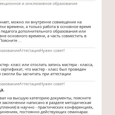
екционное и инклюзивное образование
 знает, можно ли внутренне совмещение на
тки времени, а только работа в основное время
ки педагога дополнительного образования или
вне основного времени, а часть совместить в
Поясните ...
разование
Аттестация
Нужен совет!
тер- класс или отослать запись мастера - класса,
сертификат, что мастер - класс был проведен
м смогли бы засчитать при аттестации
разование
Аттестация
Нужен совет!
а.
давал на высшую категорию документы, поясните
ом заключении написано в разделе методическая
тупления) в научно - практических конференциях,
ъединениях, постоянно действующих семинарах.