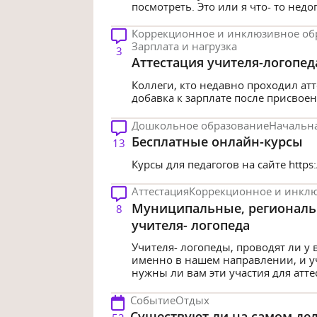
посмотреть. Это или я что- то недопо
Коррекционное и инклюзивное об
Зарплата и нагрузка
3
Аттестация учителя-логопед
Коллеги, кто недавно проходил ат
добавка к зарплате после присвоен
Дошкольное образование
Начальн
Бесплатные онлайн-курсы
13
Курсы для педагогов на сайте https:/
Аттестация
Коррекционное и инкл
Муниципальные, региональн
8
учителя- логопеда
Учителя- логопеды, проводят ли у
именно в нашем направлении, и уч
нужны ли вам эти участия для атте
Событие
Отдых
Существуют ли на самом дел