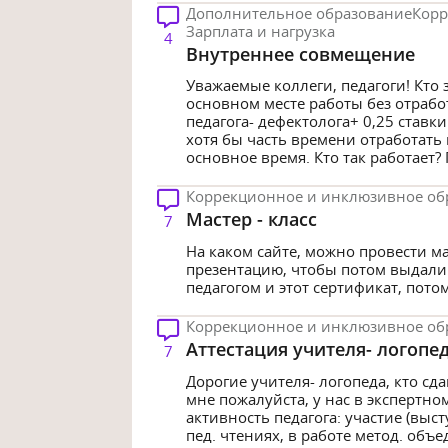
Дополнительное образование
Корр
Зарплата и нагрузка
4
Внутреннее совмещение
Уважаемые коллеги, педагоги! Кто
основном месте работы без отрабо
педагога- дефектолога+ 0,25 став
хотя бы часть времени отработать 
основное время. Кто так работает? 
Коррекционное и инклюзивное об
Мастер - класс
7
На каком сайте, можно провести мас
презентацию, чтобы потом выдали 
педагогом и этот сертификат, пото
Коррекционное и инклюзивное об
Аттестация учителя- логопед
7
Дорогие учителя- логопеда, кто с
мне пожалуйста, у нас в экспертн
активность педагога: участие (выс
пед. чтениях, в работе метод. об