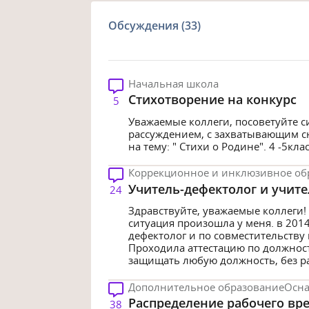
Обсуждения (33)
Начальная школа
Стихотворение на конкурс
5
Уважаемые коллеги, посоветуйте с
рассуждением, с захватывающим сю
на тему: " Стихи о Родине". 4 -5клас
Коррекционное и инклюзивное об
Учитель-дефектолог и учите
24
Здравствуйте, уважаемые коллеги!
ситуация произошла у меня. в 2014
дефектолог и по совместительству 
Проходила аттестацию по должност
защищать любую должность, без ра
Дополнительное образование
Осна
Распределение рабочего вр
38