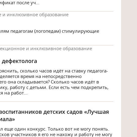
фикат после уч...
 и инклюзивное образование
лям педагогам (логопедам) стимулирующие
екционное и инклюзивное образование
- дефектолога
яснить, сколько часов идёт на ставку педагога-
еделяется время на непосредственно
его она складывается? Сколько часов идёт в
ку, работу с детьми. Если есть чем подкрепить,
 на работ...
 воспитанников детских садов «Лучшая
иала»
л еще один конкурс. Только вот не могу понять.
сков участников я его не нахожу и работу не могу