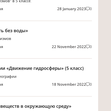
мов" в 5 классе.
ая
28 January 2023
0
ь без воды»
низмов
ая
22 November 2022
0
ии «Движение гидросферы» (5 класс)
географии
ая
18 November 2022
0
 веществ в окружающую среду»