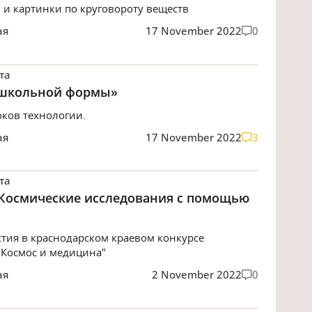
 и картинки по круговороту веществ
ая
17 November 2022
0
та
 школьной формы»
оков технологии.
ая
17 November 2022
3
та
«Космические исследования с помощью
стия в краснодарском краевом конкурсе
"Космос и медицина"
ая
2 November 2022
0