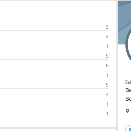
3
4
1
5
6
1
Б
5
В
4
В
1
1