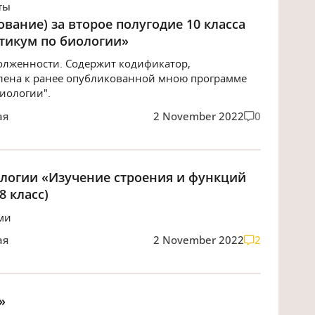
ты
вание) за второе полугодие 10 класса
ктикум по биологии»
олженности. Содержит кодификатор,
лена к ранее опубликованной мною программе
биологии".
ая
2 November 2022
0
ологии «Изучение строения и функций
8 класс)
ми
ая
2 November 2022
2
»