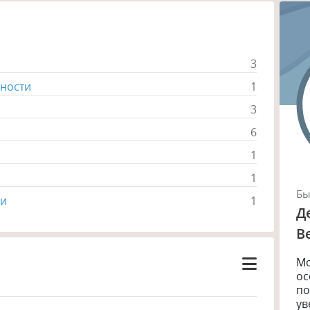
3
ьности
1
3
6
1
1
Б
ти
1
Д
В
Мо
ос
по
ув