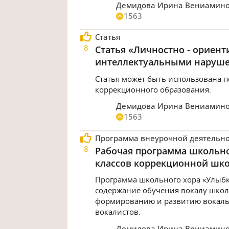
Демидова Ирина Вениамин
1563
Статья
8
Статья «Личностно - ориент
интеллектуальными наруше
Статья может быть использована п
коррекционного образования.
Демидова Ирина Вениамин
1563
Программа внеурочной деятельно
8
Рабочая программа школьног
классов коррекционной шк
Программа школьного хора «Улыбка
содержание обучения вокалу школ
формированию и развитию вокаль
вокалистов.
Демидова Ирина Вениамин