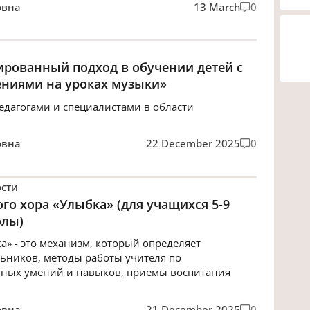
овна
13 March
0
ированный подход в обучении детей с
ниями на уроках музыки»
едагогами и специалистами в области
овна
22 December 2025
0
сти
о хора «Улыбка» (для учащихся 5-9
олы)
» - это механизм, который определяет
ьников, методы работы учителя по
ных умений и навыков, приемы воспитания
овна
21 December 2025
0