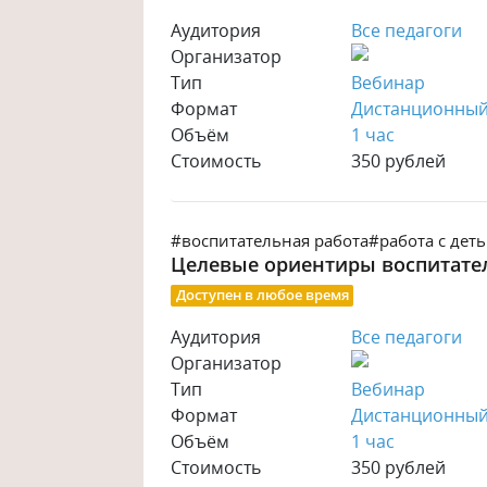
Аудитория
Все педагоги
Организатор
Тип
Вебинар
Формат
Дистанционны
Объём
1 час
Стоимость
350 рублей
#воспитательная работа
#работа с дет
Целевые ориентиры воспитате
Доступен в любое время
Аудитория
Все педагоги
Организатор
Тип
Вебинар
Формат
Дистанционны
Объём
1 час
Стоимость
350 рублей