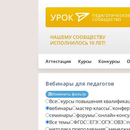
УРОК
ПЕДАГОГИЧЕСКО
СООБЩЕСТВО
НАШЕМУ СООБЩЕСТВУ
ИСПОЛНИЛОСЬ 10 ЛЕТ!
Аттестация
Курсы
Конкурсы
О
Вебинары для педагогов
Изменить фильтр
Все
курсы повышения квалифика
вебинары
мастер-классы
конфер
семинары
форумы
онлайн-консу
Все темы
ФГОС
ЕГЭ
ОГЭ
ОВЗ
п
методика преподавания
менеджм