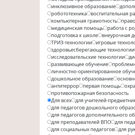
инклюзивное образование
допол
робототехника
воспитательная р
компьютерная грамотность
право
медицинская помощь
работа с р
подготовка к школе
внеурочная д
ТРИЗ-технологии
игровые технол
здоровьесберегающие технологии
исследовательские технологии
ди
развивающее обучение
проблемн
личностно-ориентированное обуч
дошкольное образование
основн
антитеррор
первая помощь
охра
противопожарная безопасность
Для всех
для учителей-предметни
для педагогов дошкольного образ
для педагогов дополнительного о
для преподавателей ВПО
для пед
для социальных педагогов
для ру