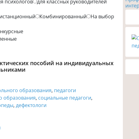
ля психологов
для классных руководителей
инте
истанционный
Комбинированный
На выбор
онкурсные
ленные
ктических пособий на индивидуальных
льниками
ольного образования
,
педагоги
о образования
,
социальные педагоги
,
опеды
,
дефектологи
й