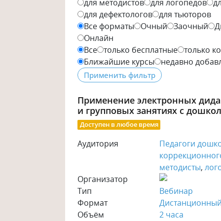
для методистов
для логопедов
д
для дефектологов
для тьюторов
Все форматы
Очный
Заочный
Д
Онлайн
Все
только бесплатные
только к
Ближайшие курсы
недавно добав
Применение электронных дида
и групповых занятиях с дошко
Доступен в любое время
Аудитория
Педагоги дошк
коррекционног
методисты
,
лог
Организатор
Тип
Вебинар
Формат
Дистанционны
Объём
2 часа