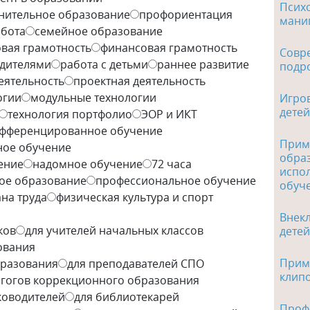
Психо
нительное образование
профориентация
мани
абота
семейное образование
вая грамотность
финансовая грамотность
Совре
одителями
работа с детьми
раннее развитие
подро
еятельность
проектная деятельность
огии
модульные технологии
Игро
детей
технология портфолио
ЭОР и ИКТ
фференцированное обучение
Прим
ое обучение
обра
ение
надомное обучение
72 часа
испо
ое образование
профессиональное обучение
обуч
на труда
физическая культура и спорт
Внекл
ков
для учителей начальных классов
детей
ования
Приме
бразования
для преподавателей СПО
клип
агогов коррекционного образования
ководителей
для библиотекарей
Проф