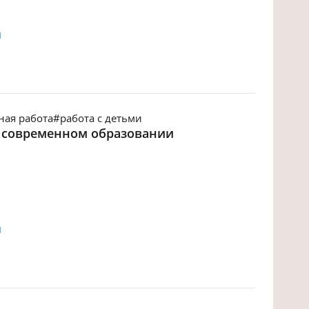
й
ная работа
#работа с детьми
 современном образовании
й