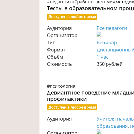
#педагогика
#работа с детьми
#методик
Тесты в образовательном проце
Доступен в любое время
Аудитория
Все педагоги
Организатор
Тип
Вебинар
Формат
Дистанционны
Объём
1 час
Стоимость
350 рублей
#психология
Девиантное поведение младши
профилактики
Доступен в любое время
Аудитория
Учителя началь
образования
,
п
Организатор