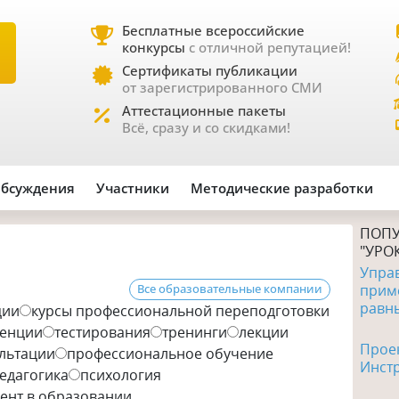
Бесплатные всероссийские
конкурсы
с отличной репутацией!
Е
Сертификаты публикации
от зарегистрированного СМИ
Аттестационные пакеты
Всё, сразу и со скидками!
бсуждения
Участники
Методические разработки
ПОПУ
"УРО
Упра
прим
Все образовательные компании
равн
ции
курсы профессиональной переподготовки
енции
тестирования
тренинги
лекции
Проек
льтации
профессиональное обучение
Инст
едагогика
психология
ент в образовании