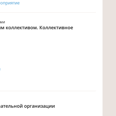
роприятие
ьми
ким коллективом. Коллективное
й
вательной организации