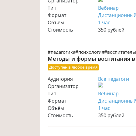
Организатор
Тип
Вебинар
Формат
Дистанционны
Объём
1 час
Стоимость
350 рублей
#педагогика
#психология
#воспитатель
Методы и формы воспитания в
Доступен в любое время
Аудитория
Все педагоги
Организатор
Тип
Вебинар
Формат
Дистанционны
Объём
1 час
Стоимость
350 рублей