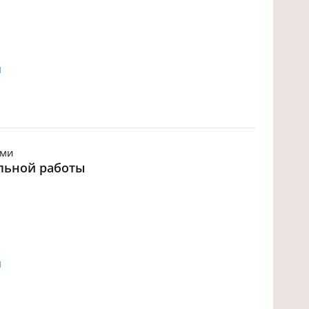
й
ьми
льной работы
й