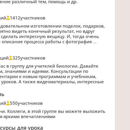
ение различный тем, помощь и др.
ций
1412
участников
довательном изготовлении поделок, подарков,
иятно видеть конечный результат, но вдруг
и сделать интересную вещицу. И, тогда очень
 описание процесса работы с фотография
…
аций
325
участников
ас в группу для учителей биологии. Давайте
м, знаниями и идеями. Консультации по
ентарии к новым программам и учебникам,
 уроков. А также видеоматериалы, интересные
нь
ций
550
участников
ни. Коллеги, в этой группе вы можете выложить
ся яркими впечатлениями
сурсы для урока