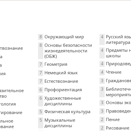
8
Окружающий мир
4
Русский яз
литература
8
Основы безопасности
твознание
4
Предметы 
жизнедеятельности
школы
(ОБЖ)
а
4
Природове
7
Геометрия
а
4
Чтение
7
Немецкий язык
гия
3
Гражданов
7
Естествознание
3
Библиотеч
6
Профориентация
азительное
мероприят
тво
6
Художественные
3
Основы эк
дисциплины
тология
3
Правоведе
5
Физическая культура
тирование
2
Пение
5
Музыкальные
льное
дисциплины
ование
2
Рисование