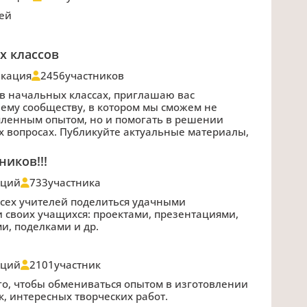
тей
х классов
икация
2456
участников
т в начальных классах, приглашаю вас
ему сообществу, в котором мы сможем не
пленным опытом, но и помогать в решении
 вопросах. Публикуйте актуальные материалы,
иков!!!
аций
733
участника
сех учителей поделиться удачными
 своих учащихся: проектами, презентациями,
и, поделками и др.
аций
2101
участник
ого, чтобы обмениваться опытом в изготовлении
, интересных творческих работ.