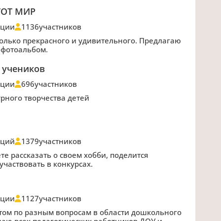
ТОТ МИР
ации
1136
участников
столько прекрасного и удивительного. Предлагаю
 фотоальбом.
 учеников
ации
696
участников
рного творчества детей
аций
1379
участников
те рассказать о своем хобби, поделится
участвовать в конкурсах.
ации
1127
участников
том по разным вопросам в области дошкольного
аю всех педагогических работников ДОУ и