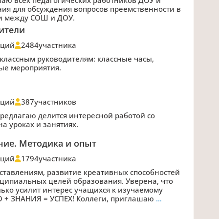
ия для обсуждения вопросов преемственности в
и между СОШ и ДОУ.
ители
аций
2484
участника
лассным руководителям: классные часы,
ые мероприятия.
аций
387
участников
редлагаю делится интересной работой со
а уроках и занятиях.
ние. Методика и опыт
аций
1794
участника
ставлениям, развитие креативных способностей
инципиальных целей образования. Уверена, что
лько усилит интерес учащихся к изучаемому
 + ЗНАНИЯ = УСПЕХ! Коллеги, приглашаю
…