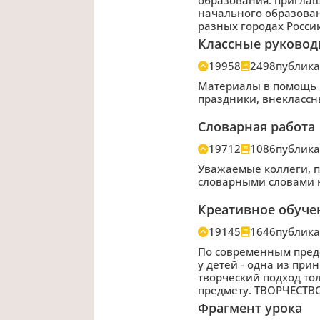
начального образован
разных городах Росси
Классные руковод
19958
2498
публик
Материалы в помощь к
праздники, внеклассн
Словарная работа
19712
1086
публик
Уважаемые коллеги, п
словарными словами н
Креативное обуче
19145
1646
публик
По современным пред
у детей - одна из пр
творческий подход то
предмету. ТВОРЧЕСТВО
Фрагмент урока