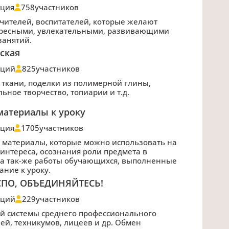
ация
758
участников
чителей, воспитателей, которые желают
ересными, увлекательными, развивающими
занятий.
ская
аций
825
участников
о ткани, поделки из полимерной глины,
ьное творчество, топиарии и т.д.
атериалы к уроку
ация
1705
участников
ы материалы, которые можно использовать на
интереса, осознания роли предмета в
 а так-же работы обучающихся, выполненные
ние к уроку.
ПО, ОБЪЕДИНЯЙТЕСЬ!
аций
229
участников
й системы среднего профессионального
ей, техникумов, лицеев и др. Обмен