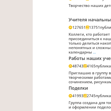
Творчество наших де
Учителя начальны
127651
13751
публ
Коллеги, кто работае
присоединиться к наш
только делиться нако
непонятных и сложных
календарны
…
Работы наших учен
48743
4165
публик
Приглашаю в группу в
творческими работами
сочинением, рисункам
Поделки
41993
2745
публик
Группа создана для т
и оформлении поделок