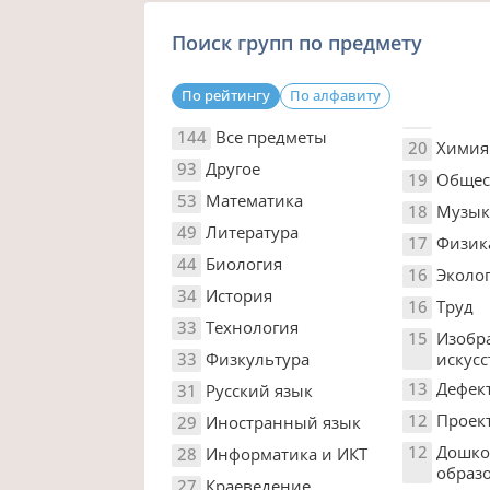
Поиск групп по предмету
По рейтингу
По алфавиту
144
Все предметы
20
Химия
93
Другое
19
Общес
53
Математика
18
Музык
49
Литература
17
Физик
44
Биология
16
Эколо
34
История
16
Труд
33
Технология
15
Изобр
33
Физкультура
искусс
13
Дефек
31
Русский язык
12
Проек
29
Иностранный язык
12
Дошко
28
Информатика и ИКТ
образ
27
Краеведение