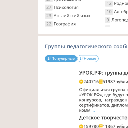
12
Родно
27
Психология
10
Алгеб
23
Английский язык
9
Логопе
22
География
Группы педагогического сооб
Популярные
Новые
УРОК.РФ: группа д
240716
51987
публ
Официальная группа к
«УРОК.РФ», где будут 
конкурсов, награжден
сертификатов, диплом
комм
…
Детское творчеств
159780
11367
публ