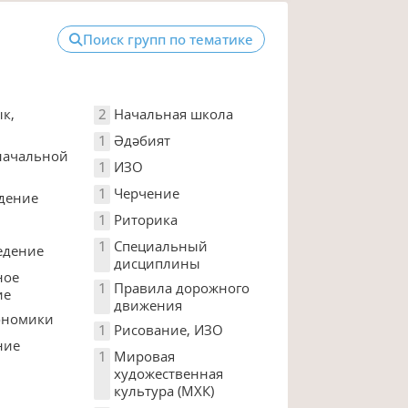
Поиск групп по тематике
ык,
2
Начальная школа
1
Әдәбият
начальной
1
ИЗО
1
Черчение
дение
1
Риторика
1
Специальный
едение
дисциплины
ное
1
Правила дорожного
ие
движения
ономики
1
Рисование, ИЗО
ние
1
Мировая
художественная
культура (МХК)