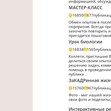
информацией, обсужд
МАСТЕР-КЛАСС
16850
877
публика
Обмен опытом в после
сюрпризов. Всегда пр
захочется повторить 
пригодится пошаговое
Урок биологии
16834
1565
публик
Коллеги, приглашаю В
делиться своим опыто
решению задач, комм
помощь в проведении
публика
…
ЗаКАДРенная жиз
15760
967
публика
Фото - миг нашей жиз
свои фото и поделить
Интерактивные ре