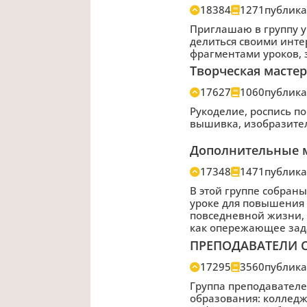
18384
1271
публик
Приглашаю в группу у
делиться своими инт
фрагментами уроков, 
Творческая мастер
17627
1060
публик
Рукоделие, роспись п
вышивка, изобразител
Дополнительные м
17348
1471
публик
В этой группе собран
уроке для повышения 
повседневной жизни,
как опережающее зада
ПРЕПОДАВАТЕЛИ С
17295
3560
публик
Группа преподавателе
образования: колледж