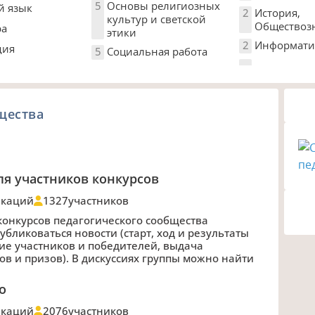
5
Основы религиозных
й язык
2
История,
культур и светской
Обществоз
ра
этики
2
Информати
дия
5
Социальная работа
щества
ля участников конкурсов
икаций
1327
участников
онкурсов педагогического сообщества
публиковаться новости (старт, ход и результаты
ие участников и победителей, выдача
ов и призов). В дискуссиях группы можно найти
о
икаций
2076
участников