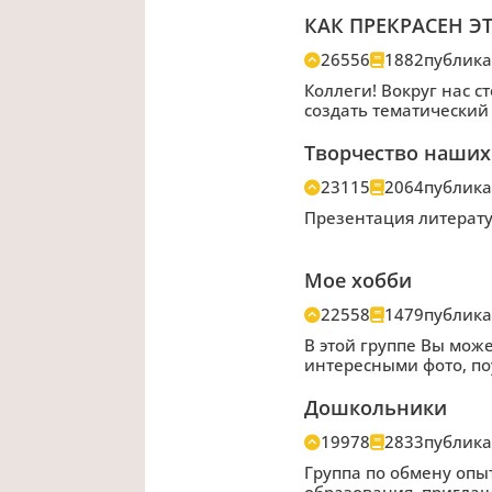
КАК ПРЕКРАСЕН Э
26556
1882
публик
Коллеги! Вокруг нас 
создать тематический
Творчество наших
23115
2064
публик
Презентация литерату
Мое хобби
22558
1479
публик
В этой группе Вы може
интересными фото, по
Дошкольники
19978
2833
публик
Группа по обмену опы
образования. приглаш