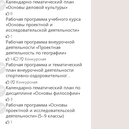
Календарно-тематический план
«Основы деловой культуры»
0
е
Предметные
Пла
Ф
Рабочая программа учебного курса
бные
умения
н
ак
«Основы проектной и
т
исследовательской деятельности»
1
Рабочая программа внеурочной
деятельности «Проектная
Формирование
деятельность по географии»
умений и навыков
14
7
Конкурсная
использования
Рабочая программа и тематический
разнообразных
план внеурочной деятельности
географических
спортивно-оздоровительног...
знаний в
ять
0
Конкурсная
повседневной
Календарно-тематический план по
жизни для
дисциплине «Основы философии»
объяснения и
3
оценки различных
тие
Рабочая программа «Основы
явлений и
проектной и исследовательской
процессов,
деятельности» (5–9 классы)
самостоятельного
оекта
1
оценивания уровня
сов,