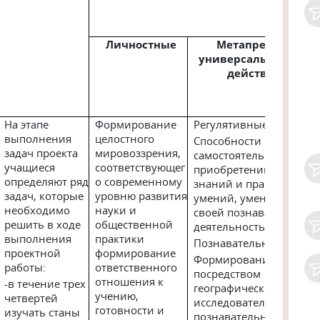
Личностные
Метапредементы
универсальные уче
действия (УУД)
На этапе
Формирование
Регулятивные
выполнения
целостного
Способности к
задач проекта
мировоззрения,
самостоятельному
учащиеся
соответствующег
приобретению новых
определяют ряд
о современному
знаний и практических
задач, которые
уровню развития
умений, умения управл
необходимо
науки и
своей познавательной
решить в ходе
общественной
деятельностью.
выполнения
практики
Познавательные
проектной
формирование
Формирование и разви
работы:
ответственного
посредством
отношения к
-в течение трех
географического
учению,
четвертей
исследовательского пр
готовности и
изучать станы
познавательных интере