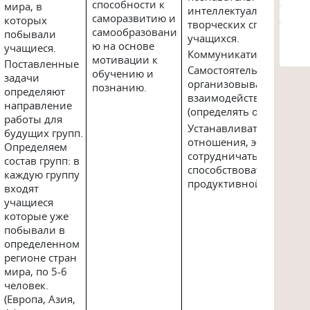
способности к
мира, в
интеллектуальных и
саморазвитию и
которых
творческих способност
самообразовани
побывали
учащихся.
ю на основе
учащиеся.
Коммуникативные
мотивации к
Поставленные
Самостоятельно
обучению и
задачи
организовывать учебн
познанию.
определяют
взаимодействие в груп
направление
(определять общие цел
работы для
Устанавливать рабочие
будущих групп.
отношения, эффективн
Определяем
сотрудничать и
состав групп: в
способствовать
каждую группу
продуктивной коопера
входят
учащиеся
которые уже
побывали в
определенном
регионе стран
мира, по 5-6
человек.
(Европа, Азия,