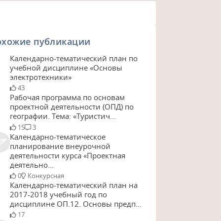
охожие публикации
Календарно-тематический план по
учебной дисциплине «Основы
электротехники»
43
Рабочая программа по основам
проектной деятельности (ОПД) по
географии. Тема: «Туристич...
15
3
Календарно-тематическое
планирование внеурочной
деятельности курса «Проектная
деятельно...
0
Конкурсная
Календарно-тематический план на
2017-2018 учебный год по
ровень усвоения
Дата
дисциплине ОП.12. Основы предп...
провед
17
ения