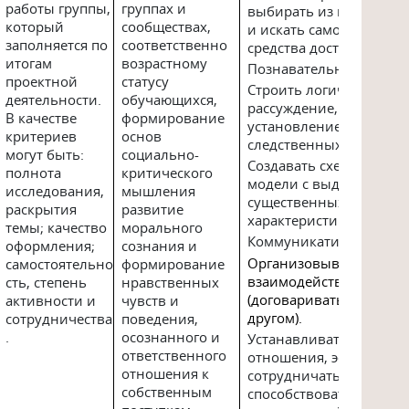
работы группы,
группах и
выбирать из предложе
который
сообществах,
и искать самостоятель
заполняется по
соответственно
средства достижения це
итогам
возрастному
Познавательные
проектной
статусу
Строить логическое
деятельности.
обучающихся,
рассуждение, включаю
В качестве
формирование
установление причинн
критериев
основ
следственных связей.
могут быть:
социально-
Создавать схематическ
полнота
критического
модели с выделением
исследования,
мышления
существенных
раскрытия
развитие
характеристик объекта
темы; качество
морального
Коммуникативные
оформления;
сознания и
Организовывать учебн
самостоятельно
формирование
взаимодействие в груп
сть, степень
нравственных
(договариваться друг с
активности и
чувств и
другом).
сотрудничества
поведения,
.
осознанного и
Устанавливать рабочие
ответственного
отношения, эффективн
отношения к
сотрудничать и
собственным
способствовать