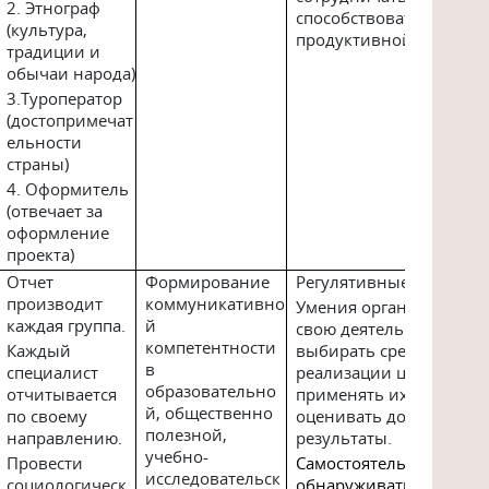
2. Этнограф
способствовать
(культура,
продуктивной коопера
традиции и
обычаи народа)
3.Туроператор
(достопримечат
ельности
страны)
4. Оформитель
(отвечает за
оформление
проекта)
Отчет
Формирование
Регулятивные
производит
коммуникативно
Умения организовыват
каждая группа.
й
свою деятельность,
компетентности
Каждый
выбирать средства
в
специалист
реализации цели и
образовательно
отчитывается
применять их на практи
й, общественно
по своему
оценивать достигнутые
полезной,
направлению.
результаты.
учебно-
Провести
Самостоятельно
исследовательск
социологическ
обнаруживать и