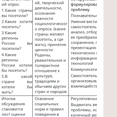
ой, творческой
ий опрос:
формулировать учебн
деятельности;
проблему.
1.Какие страны
осознание
вы посетили?
Познавательные
важности
2.Какие хотите
Умения вести
социологическог
посетить?
самостоятельный поиск
о опроса. (какие
анализ, отбор информа
3.Какие
страны желают
ее преобразование,
регионы
посетить, а где
сохранение, передачу 
России вы
жить), принятие
презентацию с помощь
посетили?
ценности
технических средств и
4.Какие
Родины,
информационных
регионы
уважительное и
технологий
России хотели
толерантное
Коммуникативные
бы посетить?
отношение к
Самостоятельно
культуре,
5.В какой
организовывать учебн
традициям и
стране вы
взаимодействие в груп
обычаем других
хотели бы
стран и народов.
жить?
Итогом
Освоение
Регулятивные
обсуждения
социальных
Выдвигать версии реш
становится
норм и правил
проблемы, осознавать
лист оценки
поведения в
конечный результат,