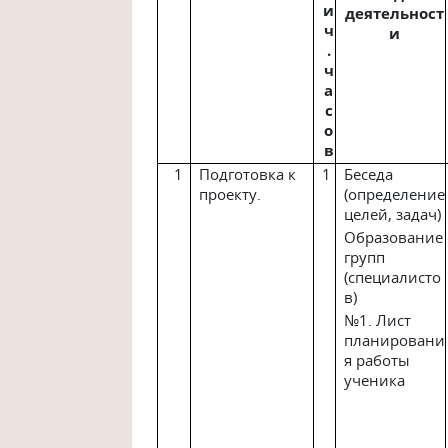
и
деятельност
ч
и
.
ч
а
с
о
в
1
Подготовка к
1
Беседа
проекту.
(определение
целей, задач)
Образование
групп
(специалисто
в)
№1. Лист
планировани
я работы
ученика