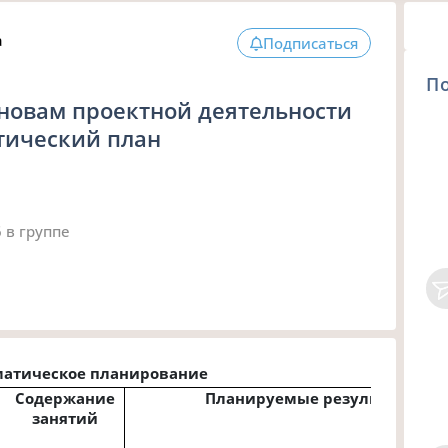
а
Подписаться
П
новам проектной деятельности
тический план
6
в группе
матическое планирование
Содержание
Планируемые результаты и у
занятий