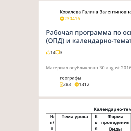
Ковалева Галина Валентиновн
230416
Рабочая программа по ос
(ОПД) и календарно-тема
14
3
Материал опубликован
30 august 201
географы
283
1312
Календарно-те
№
Тема урока
К
Форма
п/
о
проведения
п
л
Виды