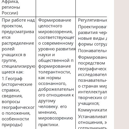
Африка,
регионы
России)
При работе над
Формирование
Регулятивные
проектом,
целостного
Проектировать траекто
предусматрива
мировоззрения,
развития через включе
ется
соответствующег
новые виды деятельно
распределение
о современному
формы сотрудничества
ролей
уровню развития
Познавательные
учащихся в
науки и
Формирование и разви
группе,
общественной п
посредством
специализирую
формирование
географического
щиеся как:
толерантности,
исследовательского пр
как нормы
1.Географ
познавательных интер
осознанного,
(исторические
о странах мира,
доброжелательн
справки,
интеллектуальных и
ого отношения к
сведения,
творческих способност
другому
вопросы
учащихся;
человеку. его
географическог
Коммуникативные
мнению,
о положения,
Устанавливать рабочие
мировоззрению
особенности
отношения, эффективн
природы)
практики.
сотрудничать и