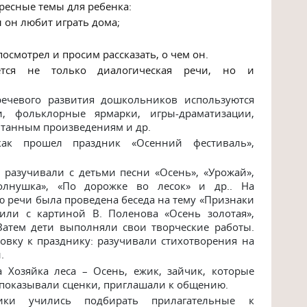
ресные темы для ребенка:
ы он любит играть дома;
осмотрел и просим рассказать, о чем он.
ется не только диалогическая речи, но и
речевого развития дошкольников используются
и, фольклорные ярмарки, игры-драматизации,
итанным произведениям и др.
как прошел праздник «Осенний фестиваль»,
 разучивали с детьми песни «Осень», «Урожай»,
олнушка», «По дорожке во лесок» и др.. На
 речи была проведена беседа на тему «Признаки
или с картиной В. Поленова «Осень золотая»,
Затем дети выполняли свои творческие работы.
овку к празднику: разучивали стихотворения на
.
 Хозяйка леса – Осень, ежик, зайчик, которые
 показывали сценки, приглашали к общению.
ки учились подбирать прилагательные к