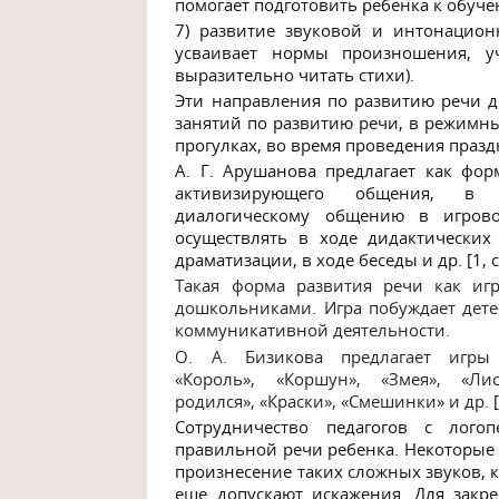
помогает подготовить ребенка к обуче
7)
развитие
звуковой и интонационн
усваивает нормы произношения, уч
выразительно читать стихи).
Эти направления по развитию речи
занятий по развитию речи, в режимны
прогулках, во время проведения празд
А. Г. Арушанова предлагает как фо
активизирующего общения, в 
диалогическому
общению в игровой
осуществлять в ходе дидактических
драматизации, в ходе беседы и др. [1,
Такая форма
развития речи
как игр
дошкольниками. Игра побуждает дете
коммуникативной деятельности.
О. А. Бизикова предлагает иг
«Король»
,
«Коршун»
,
«Змея»
,
«Ли
родился»
,
«Краски»
,
«Смешинки»
и др.
Сотрудничество педагогов с лого
правильной речи ребенка. Некоторые 
произнесение таких сложных звуков, ка
еще допускают искажения. Для закр