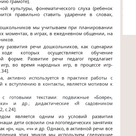
нию грамоте);
ой культуры, фонематического слуха (ребенок
ится правильно ставить ударение в словах,
 дошкольников мы учитываем при планировании
х моментах, в играх, в ежедневном общении, на
ников.
рму
развития
речи дошкольников, как сценарии
ходе которых осуществляется обучение
 форме. Развитие речи педагог предлагает
 игр, во время народных игр, в процессе игр-
c
.34].
а, активно используется в практике работы с
й к вступлению в контакты, является мотивом к
ры с готовыми
текстами
: подвижные «Бояре»,
ски»
и др.; дидактические
«Я садовником
[2,
c
.24].
педом является одним из условий развития
наши дети освоили сна логопедических занятиях
к «р», «ш», «ч» и др. Однако, в активной речи все
епления этих звуков мы используем следующие