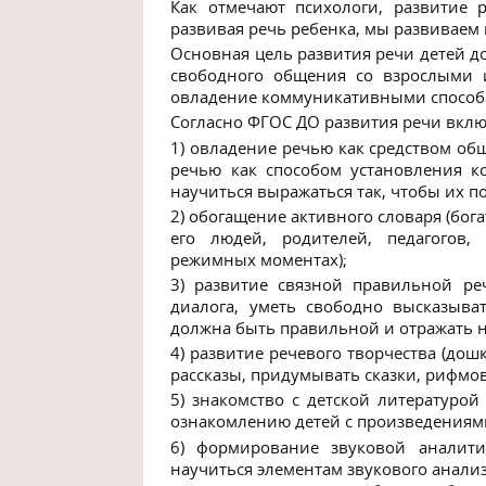
Как отмечают психологи, развитие 
развивая речь ребенка, мы развиваем 
Основная цель развития речи детей д
свободного общения со взрослыми 
овладение коммуникативными способ
Согласно
ФГОС ДО
развития речи
вклю
1) овладение речью как средством о
речью как способом установления 
научиться выражаться так, чтобы их п
2) обогащение активного словаря (бог
его людей, родителей, педагогов,
режимных моментах);
3)
развитие связной
правильной реч
диалога, уметь свободно высказыва
должна быть правильной и отражать н
4)
развитие речевого творчества
(дош
рассказы, придумывать сказки, рифмов
5) знакомство с детской литературой
ознакомлению детей с произведениями
6) формирование звуковой аналити
научиться элементам звукового анализа