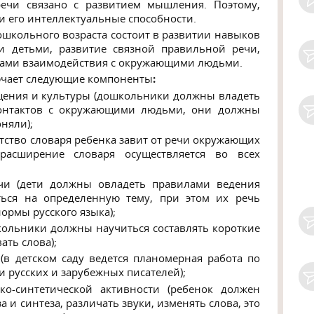
речи связано с развитием мышления. Поэтому,
и его интеллектуальные способности.
ошкольного возраста состоит в развитии навыков
и детьми, развитие связной правильной речи,
ами взаимодействия с окружающими людьми.
чает следующие компоненты
:
бщения и культуры (дошкольники должны владеть
контактов с окружающими людьми, они должны
оняли);
атство словаря ребенка завит от речи окружающих
 расширение словаря осуществляется во всех
и (дети должны овладеть правилами ведения
ться на определенную тему, при этом их речь
ормы русского языка);
кольники должны научиться составлять короткие
ать слова);
 (в детском саду ведется планомерная работа по
 русских и зарубежных писателей);
ко-синтетической активности (ребенок должен
 и синтеза, различать звуки, изменять слова, это