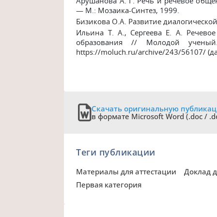
Арушанова А. Г. Речь и речевое общен
— М.: Мозаика-Синтез, 1999.
Бизикова О.А. Развитие диалогическо
Ильина Т. А., Сергеева Е. А. Речев
образования // Молодой учены
https://moluch.ru/archive/243/56107/ (
Скачать оригинальную публика
в формате Microsoft Word (.doc / .d
Теги публикации
Материалы для аттестации
Доклад 
Первая категория