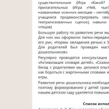
существительным (Игра «Какой?
прилагательных (Игра «Чей, чьи
названиями осенних месяцев – сентяб
учащимся продемонстрировать св
театрализованных сценок), навыки
чтецов).
Большую работу по развитию речи м
Для них мы оформили папки-передвиж
его ум», «Нормы овладения речью к 5-
Для родителей был проведен маст
дошкольников».
Регулярно проводятся консультации
«Активизация словаря детей», «Сказк
бесед с родителями мы делимся опыто
как бороться с жаргонными словами и
игры.
Развитие речи дошкольника необходи
поэтому формированию у детей грам
нашем детском саду уделяется повыш
Список испо