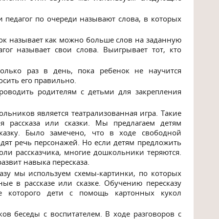
и педагог по очереди называют слова, в которых
нок называет как можно больше слов на заданную
агог называет свои слова. Выигрывает тот, кто
колько раз в день, пока ребенок не научится
осить его правильно.
роводить родителям с детьми для закрепления
льников является театрализованная игра. Такие
 рассказа или сказки. Мы предлагаем детям
казку. Было замечено, что в ходе свободной
дят речь персонажей. Но если детям предложить
роли рассказчика, многие дошкольники теряются.
 развит навыка пересказа.
азу мы используем схемы-картинки, по которых
ные в рассказе или сказке. Обучению пересказу
де которого дети с помощь картонных кукол
в беседы с воспитателем. В ходе разговоров с