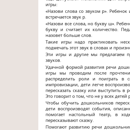
игры:
«Назови слова со звуком р». Ребенок 
встречается звук р.
«Назови все слова, но букву ш». Ребе
букву и считает их количество. Пед
назовет больше слов.
Такие игры надо практиковать нес
подмечать этот звук в словах и произн
Эти игры и другие мы предлагаем п
звуков.
Удачной формой развития речи дошко
игры мы проводим после прочтения
распределить роли и поиграть в с
импровизации, дети легче воспроизво
пересказать сказку или выступить в 
Это говорит о том, что не у всех детей
Чтобы обучить дошкольников переск
дети воспроизводят события, описан
помогает настольный театр, в хо
пересказывают сказку.
Помогают развитию речи дошкольнико