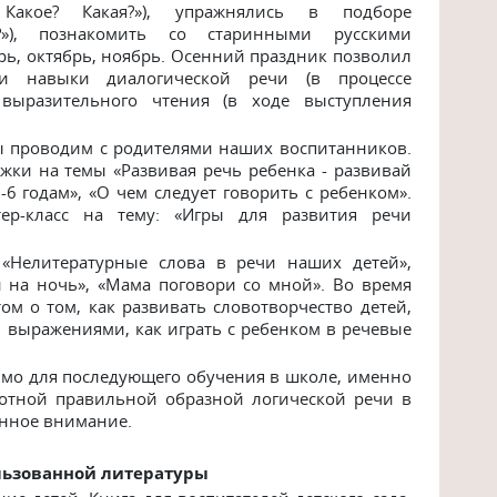
 Какое? Какая?»), упражнялись в подборе
?»), познакомить со старинными русскими
рь, октябрь, ноябрь. Осенний праздник позволил
ои навыки диалогической речи (в процессе
 выразительного чтения (в ходе выступления
ы проводим с родителями наших воспитанников.
ки на темы «Развивая речь ребенка - развивай
6 годам», «О чем следует говорить с ребенком».
ер-класс на тему: «Игры для развития речи
 «Нелитературные слова в речи наших детей»,
и на ночь», «Мама поговори со мной». Во время
м о том, как развивать словотворчество детей,
 выражениями, как играть с ребенком в речевые
мо для последующего обучения в школе, именно
отной правильной образной логической речи в
енное внимание.
льзованной литературы