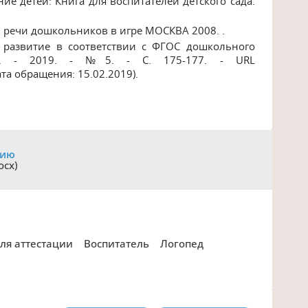
ие детей: Книга для воспитателей детского сада.
й речи дошкольников в игре МОСКВА 2008. .
ое развитие в соответствии с ФГОС дошкольного
й. - 2019. - №5. - С. 175-177. - URL
дата обращения: 15.02.2019).
цию
ocx)
для аттестации
Воспитатель
Логопед