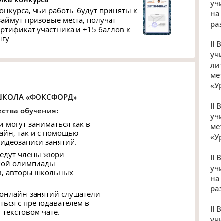
уч
онкурса, чьи работы будут приняты к
на
займут призовые места, получат
ра
ртификат участника и +15 баллов к
гу.
II
уч
ли
ме
«У
ШКОЛА «ФОКСФОРД»
II
ства обучения:
уч
и могут заниматься как в
ме
айн, так и с помощью
«У
видеозаписи занятий.
 ведут члены жюри
II
кой олимпиады
уч
, авторы школьных
на
ра
 онлайн-занятий слушатели
ться с преподавателем в
II
 текстовом чате.
уч