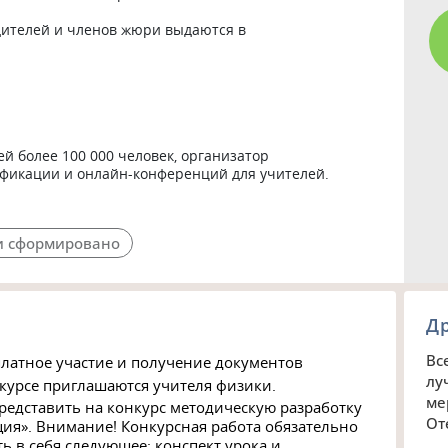
ителей и членов жюри выдаются в 
 более 100 000 человек, организатор 
икации и онлайн-конференций для учителей.

 сформировано
Д
Вс
латное участие и получение документов
лу
нкурсе приглашаются учителя физики.
ме
представить на конкурс методическую разработку
От
ция». Внимание! Конкурсная работа обязательно
ь в себя следующее: конспект урока и