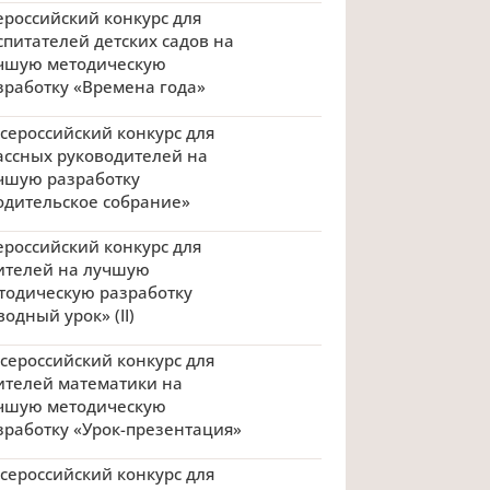
ероссийский конкурс для
спитателей детских садов на
чшую методическую
зработку «Времена года»
 Всероссийский конкурс для
ассных руководителей на
чшую разработку
одительское собрание»
ероссийский конкурс для
ителей на лучшую
тодическую разработку
водный урок» (II)
 Всероссийский конкурс для
ителей математики на
чшую методическую
зработку «Урок-презентация»
 Всероссийский конкурс для