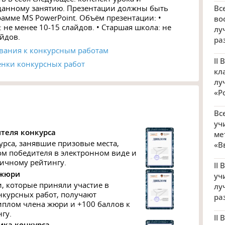
данному занятию. Презентации должны быть
Вс
рамме MS PowerPoint. Объём презентации: •
во
 не менее 10-15 слайдов. • Старшая школа: не
лу
йдов.
ра
вания к конкурсным работам
II
енки конкурсных работ
кл
лу
«Р
Вс
уч
теля конкурса
ме
урса, занявшие призовые места,
«В
м победителя в электронном виде и
личному рейтингу.
II
 жюри
уч
, которые приняли участие в
лу
курсных работ, получают
ра
плом члена жюри и +100 баллов к
гу.
II
ика конкурса