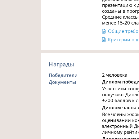
презентацию к 
созданы в прог
Средние классы:
менее 15-20 сла
Общие требо
Критерии оц
Награды
2 человека
Победители
Диплом победи
Документы
Участники конк
получают Дипло
+200 баллов к 
Диплом члена
Все члены жюри
оценивании кон
электронный Ди
личному рейтин
Диплом участн