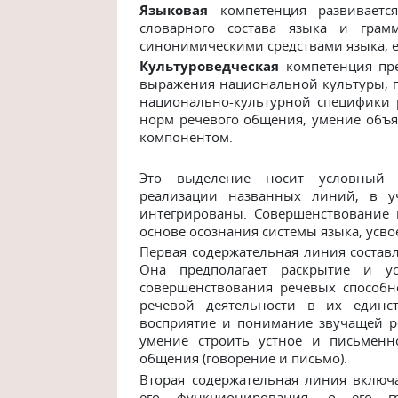
Языковая
компетенция развиваетс
словарного состава языка и грамм
синонимическими средствами языка, е
Культуроведческая
компетенция пр
выражения национальной культуры, п
национально-культурной специфики р
норм речевого общения, умение объя
компонентом.
Это выделение носит условный х
реализации названных линий, в у
интегрированы. Совершенствование 
основе осознания системы языка, усво
Первая содержательная линия состав
Она предполагает раскрытие и ус
совершенствования речевых способ
речевой деятельности в их единст
восприятие и понимание звучащей ре
умение строить устное и письменн
общения (говорение и письмо).
Вторая содержательная линия включа
его функционирования, о его гр