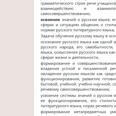
грамматического
строя
речи
учащихся
взаимодействию
и взаимопо
самосовершенствованию;
освоение
знаний о русском языке, 
сферах и ситуациях общения;
о
стили
нормах
русского
литературного
языка;
Задачи обучения русскому языку в ос
осознание
русского
языка
как
одной
и
русского
народа,
его
самобытности, 
языка, осмысление русского языка как
сферах
жизни и
деятельности;
формирование и совершенствование
владения устной и письменной
ре
овладение русским языком как сред
функционирования,
развитие
готовн
бытовой,
учебной,
учебно-научной,
с
речевому
самосовершенствованию;
усвоение системы знаний о русском я
ее функционирования, его
стилист
литературного языка,
норах
речевого э
формирование
метапредметных
ум