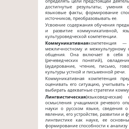
определять
цели
предстоящей
деятел
достигнутые
результаты;
умения
языковые
факты;
формирование
спо
источников,
преобразовывать
ее.
Усвоение содержания обучения предм
и развитие коммуникативной, язы
культуроведческой компетенции.
Коммуникативная
компетенция — 
межличностному и межкультурному 
общения. Она включает в себя з
(речеведческих понятий), овладе
(аудирование, чтение, письмо, го
культуры устной и письменной речи.
Коммуникативная компетенция пре
оценивать его ситуацию, учитывать
выбирать адекватные стратегии комм
Лингвистическая
(языковедческая)
осмысления учащимися речевого оп
науки о русском языке, сведения 
явлении, его устройстве, развитии и 
лингвистике как науке, ее основн
формирование способности к анализу 