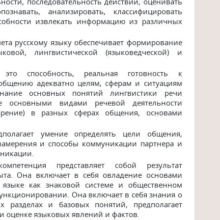
ьности,
последовательность
действий,
оценивать
опознавать,
анализировать,
классифицировать
собности
извлекать
информацию
из
различных
ета русскому языку обеспечивает формирование
ковой, лингвистической (языковедческой) и
это способность, реальная готовность к
общению адекватно целям, сферам и ситуациям
нание основных понятий лингвистики речи
ние основными видами речевой деятельности
ворение) в разных сферах общения, основами
дполагает умение определять цели общения,
 намерения и способы коммуникации партнера и
уникации.
 компетенция представляет собой результат
ыта. Она включает в себя овладение основами
о языке как знаковой системе и общественном
функционировании. Она включает в себя знания о
ых разделах и базовых понятий, предполагает
и оценке языковых явлений и фактов.