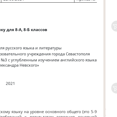
у для 8-А, 8-Б классов
ля
русского языка
и литературы
зовательного
учреждения
города
Севастополя
 №3 с углубленным изучением английского языка
лександра
Невского»
2021
скому языку
на уровне основного общего (это 5-9
ребований к результатам освоения основной