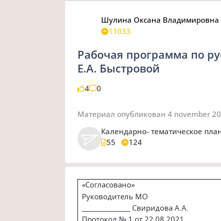
Шулина Оксана Владимировна
11033
Рабочая программа по ру
Е.А. Быстровой
4
0
Материал опубликован
4 november 2
Календарно- тематическое пл
55
124
«Согласовано»
Руководитель МО
______________ Свиридова А.А.
Протокол № 1 от 22.08.2021