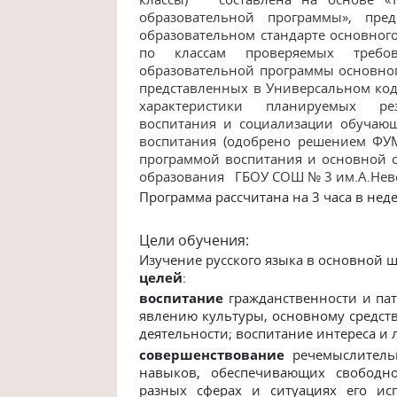
образовательной программы», пре
образовательном стандарте основного
по классам проверяемых требо
образовательной программы основног
представленных в Универсальном коди
характеристики планируемых рез
воспитания и социализации обучаю
воспитания (одобрено решением ФУМО
программой воспитания и основной 
образования ГБОУ СОШ № 3 им.А.Невс
Программа рассчитана на 3 часа в неде
Цели обучения:
Изучение русского языка в основной 
целей
:
воспитание
гражданственности
и
па
явлению
культуры,
основному средст
деятельности; воспитание интереса и 
совершенствование
речемыслитель
навыков,
обеспечивающих
свободн
разных
сферах
и
ситуациях
его
ис