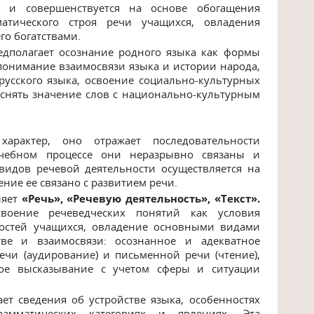
я и совершенствуется на основе обогащения
атического строя речи учащихся, овладения
го богатствами.
едполагает осознание родного языка как формы
онимание взаимосвязи языка и истории народа,
усского языка, освоение социально-культурных
снять значение слов с национально-культурным
арактер, оно отражает последовательности
чебном процессе они неразрывно связаны и
видов речевой деятельности осуществляется на
ение ее связано с развитием речи.
ляет
«Речь»,
«Речевую
деятельность»,
«Текст».
воение речеведческих понятий как условия
ностей учащихся, овладение основными видами
ве и взаимосвязи: осознанное и адекватное
чи (аудирование) и письменной речи (чтение),
ое высказывание с учетом сферы и ситуации
ет сведения об устройстве языка, особенностях
амматических категориях и явлениях. Эта