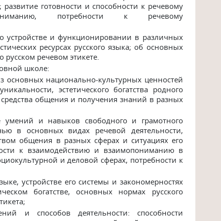
;
развитие
готовности
и
способности
к
речевому
ниманию, потребности к
речевому
его устройстве и функционировании в различных
стических
ресурсах
русского
языка;
об
основных
о
русском
речевом
этикете.
новной школе:
з
основных
национально-культурных
ценностей
уникальности, эстетического богатства родного
 средства общения и
получения
знаний в разных
 умений и навыков свободного и грамотного
чью в основных видах речевой деятельности,
ством общения в разных сферах и
ситуациях
его
ости
к
взаимодействию
и
взаимопониманию
в
оциокультурной
и деловой
сферах,
потребности к
зыке, устройстве его системы и закономерностях
ическом
богатстве, основных нормах
русского
тикета;
ений
и
способов
деятельности:
способности