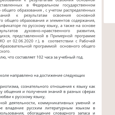
дставленных в Федеральном государственном
 общего образования , с учетом распределённых
ваний к результатам освоения основной
о общего образования и элементов содержания,
фикаторе по русскому языку, а также на основе
ультатов духовно-нравственного развития,
щихся, представленной в Примерной программе
 от 02.06.2020 г.), в соответствии с Рабочей
образовательной программой основного общего
кого.
лю, что составляет 102 часа за учебный год.
школе направлено на достижение следующих
триотизма,
сознательного
отношения
к
языку
как
ву общения и получения знаний в разных сферах
любви к русскому
языку;
ной
деятельности,
коммуникативных
умений
и
ое
владение
русским
литературным
языком
в
пользования;
обогащение
словарного
запаса
и