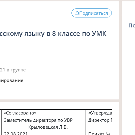
Подписаться
П
сскому языку в 8 классе по УМК
021
в группе
анирование
«Согласовано»
«
Утверждаю»
Заместитель директора по УВР
Директор ГБОУ СОШ 
___________ Крыловецкая Л.В.
___________ Евгущенк
22.08.2021
Приказ № 184 от 23.