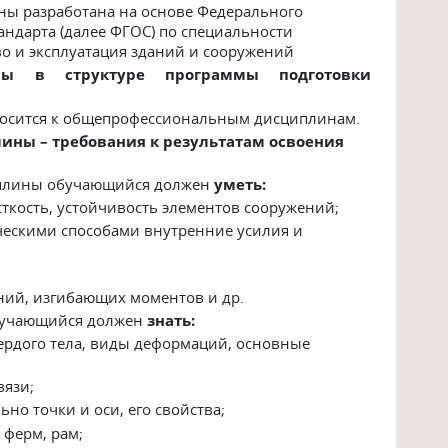
ны разработана на основе Федерального
андарта (далее ФГОС) по специальности
во и эксплуатация зданий и сооружений
ны в структуре программы подготовки
носится к общепрофессиональным дисциплинам.
лины – требования к результатам освоения
иплины обучающийся должен
уметь
:
сткость, устойчивость элементов сооружений;
ческими способами внутренние усилия и
ний, изгибающих моментов и др.
бучающийся должен
знать:
ердого тела, виды деформаций, основные
вязи;
но точки и оси, его свойства;
 ферм, рам;