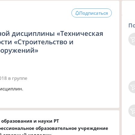
Подписаться
П
ной дисциплины «Техническая
сти «Строительство и
сооружений»
2018
в группе
исциплин.
образования и науки РТ
фессиональное образовательное учреждение
й аграрный колледж»