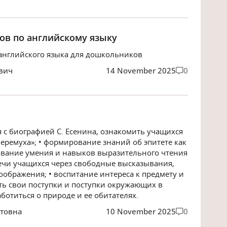
ов по английскому языку
английского языка для дошкольников
вич
14 November 2025
0
 с биографией С. Есенина, ознакомить учащихся
Черемуха»; • формирование знаний об эпитете как
ование умения и навыков выразительного чтения
речи учащихся через свободные высказывания,
оображения; • воспитание интереса к предмету и
ть свои поступки и поступки окружающих в
ботиться о природе и ее обитателях.
ртовна
10 November 2025
0