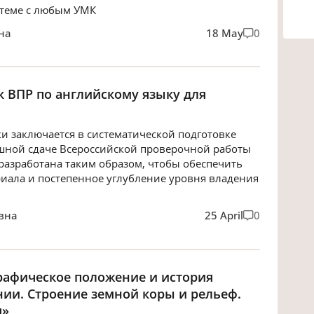
 теме с любым УМК
на
18 May
0
к ВПР по английскому языку для
и заключается в систематической подготовке
пешной сдаче Всероссийской проверочной работы
разработана таким образом, чтобы обеспечить
иала и постепенное углубление уровня владения
вна
25 April
0
графическое положение и история
нии. Строение земной коры и рельеф.
я»